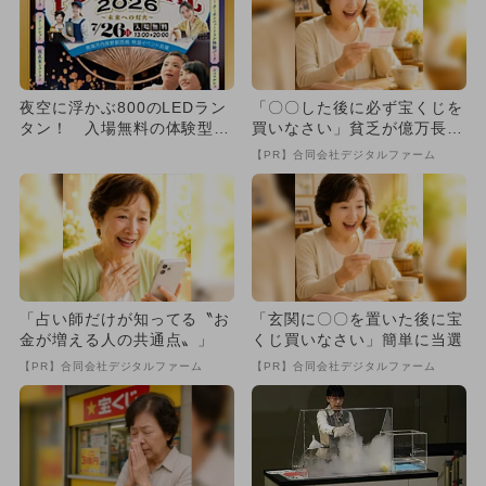
夜空に浮かぶ800のLEDラン
「〇〇した後に必ず宝くじを
タン！ 入場無料の体験型サ
買いなさい」貧乏が億万長者
マーフェスが河内長野で開...
に
【PR】合同会社デジタルファーム
「占い師だけが知ってる〝お
「玄関に〇〇を置いた後に宝
金が増える人の共通点〟」
くじ買いなさい」簡単に当選
【PR】合同会社デジタルファーム
【PR】合同会社デジタルファーム