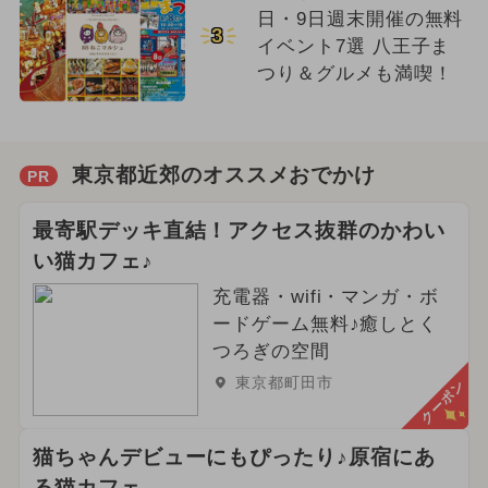
日・9日週末開催の無料
3
イベント7選 八王子ま
つり＆グルメも満喫！
東京都近郊のオススメおでかけ
PR
最寄駅デッキ直結！アクセス抜群のかわい
い猫カフェ♪
充電器・wifi・マンガ・ボ
ードゲーム無料♪癒しとく
つろぎの空間
東京都町田市
クーポン
猫ちゃんデビューにもぴったり♪原宿にあ
る猫カフェ