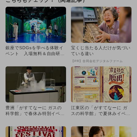
こちらもチェック！（関連記事）
銀座でSDGsを学べる体験イ
宝くじ当たる人だけが気づい
ベント 入場無料＆自由研究
ている違い
資料も配布
【PR】合同会社デジタルファーム
豊洲「がすてなーに ガスの
江東区の「がすてなーに ガ
科学館」で春休み特別イベン
スの科学館」で夏休みイベン
ト 科学ショーなどが参加無
ト！ 入館無料＆自由研究解
料
決