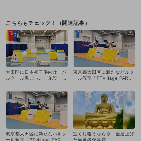
こちらもチェック！（関連記事）
大田区に日本初子供向け「パ
東京都大田区に新たなパルク
ルクール鬼ごっこ」施設 4
ール教室「PTvillage PAR
歳からOK
K」がオープン！
東京都大田区に新たなパルク
宝くじ狙うなら今！金運上げ
ール教室「PTvillage PAR
た当選者が暴露