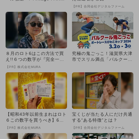
K」がオープン！
【PR】合同会社デジタルファーム
８月のロト6はこの方法で買
究極の鬼ごっこ！滋賀県大津
え!!６つの数字が『完全一
市でスリル満点「パルクール
致』する方法
鬼ごっこ」開催！
【PR】株式会社MURA
【昭和43年以前生まれはロト
宝くじが当たる人にだけ共通
６この数字を買うべき】6つ
する“ある特徴”とは？
の数字が「完全一致」する
【PR】株式会社MURA
【PR】合同会社デジタルファーム
方...