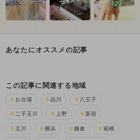
グルメフェス
工場見学
日？
あなたにオススメの記事
この記事に関連する地域
お台場
品川
八王子
二子玉川
上野
新宿
立川
横浜
鎌倉
箱根