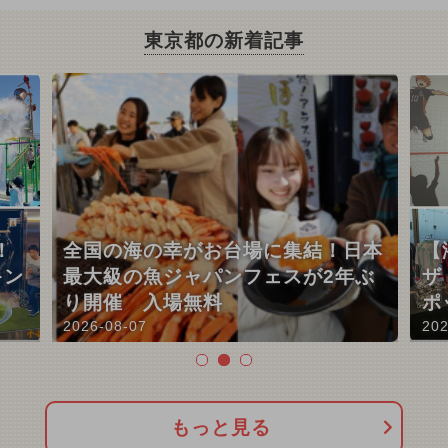
東京都の新着記事
！
全国の海の幸がお台場に集結！日本
【
キン
最大級の魚ジャパンフェスが2年ぶ
ザ
り開催 入場無料
ポ
2026-08-07
202
もっと見る