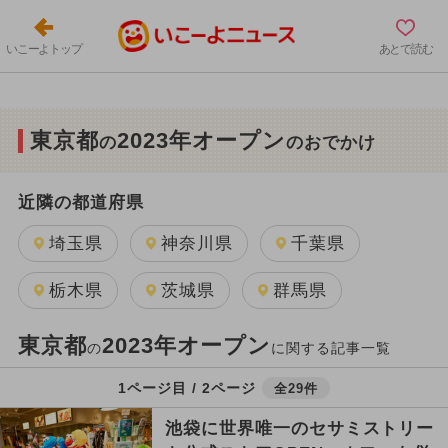
いこーよトップ
あとで読む
東京都
2023年オープン
の
のおでかけ
近隣の都道府県
埼玉県
神奈川県
千葉県
栃木県
茨城県
群馬県
東京都
2023年オープン
の
に関する記事一覧
1ページ目 / 2ページ
全29件
池袋に世界唯一のセサミストリー