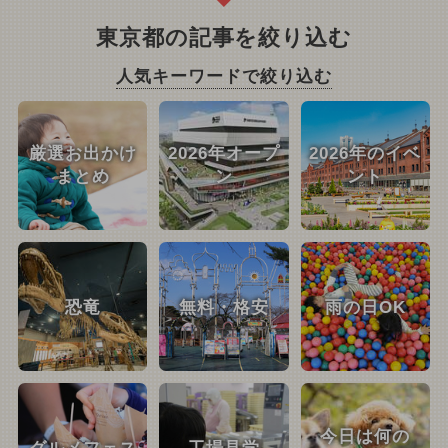
東京都の記事を絞り込む
人気キーワードで絞り込む
厳選お出かけ
2026年オープ
2026年のイベ
まとめ
ン
ント
恐竜
無料・格安
雨の日OK
今日は何の