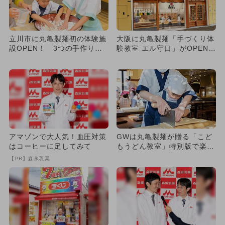
立川市に丸亀製麺初の体験施
大阪に丸亀製麺「手づくり体
設OPEN！ 3つの手作り体
験教室 エル守口」がOPEN！
験に実食も
親子で粉から本格うどん...
アマゾンで大人気！血圧対策
GWは丸亀製麺が贈る「こど
はコーヒーに足してみて
もうどん教室」特別版で楽し
く食育体験！ 全国10都市
【PR】森永乳業
で...