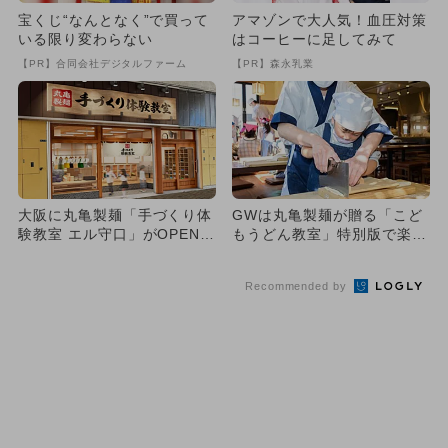
宝くじ“なんとなく”で買って
アマゾンで大人気！血圧対策
いる限り変わらない
はコーヒーに足してみて
【PR】合同会社デジタルファーム
【PR】森永乳業
大阪に丸亀製麺「手づくり体
GWは丸亀製麺が贈る「こど
験教室 エル守口」がOPEN！
もうどん教室」特別版で楽し
親子で粉から本格うどん...
く食育体験！ 全国10都市
で...
Recommended by