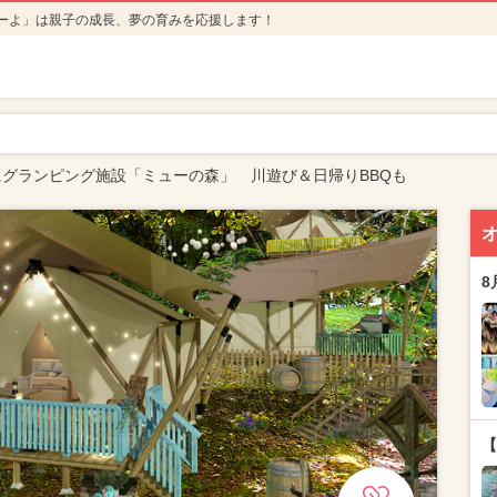
ーよ」は親子の成長、夢の育みを応援します！
にグランピング施設「ミューの森」 川遊び＆日帰りBBQも
8
【