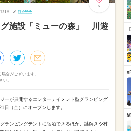
5
6月21日
渡邊晃子
ング施設「ミューの森」 川遊
【
0
る場合がございます。
さい。
ジーが展開するエンターテイメント型グランピング
月21日（金）にオープンします。
誕
グランピングテントに宿泊できるほか、謎解きや村