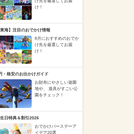
け先を厳選してお届
け！
東海】注目のおでかけ情報
8月におすすめのおでか
け先を厳選してお届
け！
円・格安のお出かけガイド
お財布にやさしい遊園
地や、 遊具がすごい公
園をチェック！
生日特典＆割引2026
おでかけバースデーア
イデア20選