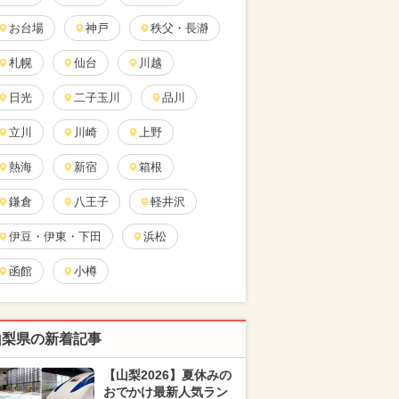
お台場
神戸
秩父・長瀞
札幌
仙台
川越
日光
二子玉川
品川
立川
川崎
上野
熱海
新宿
箱根
鎌倉
八王子
軽井沢
伊豆・伊東・下田
浜松
函館
小樽
山梨県の新着記事
【山梨2026】夏休みの
おでかけ最新人気ラン