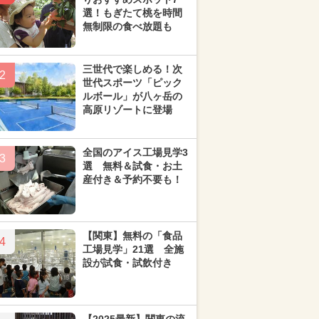
選！もぎたて桃を時間
無制限の食べ放題も
三世代で楽しめる！次
2
世代スポーツ「ピック
ルボール」が八ヶ岳の
高原リゾートに登場
全国のアイス工場見学3
3
選 無料＆試食・お土
産付き＆予約不要も！
【関東】無料の「食品
4
工場見学」21選 全施
設が試食・試飲付き