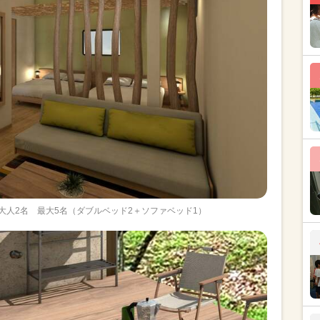
大人2名 最大5名（ダブルベッド2＋ソファベッド1）