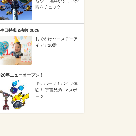
地や、 遊具がすごい公
園をチェック！
生日特典＆割引2026
おでかけバースデーア
イデア20選
026年ニューオープン！
ポケパーク！バイク体
験！ 宇宙兄弟！eスポ
ーツ！