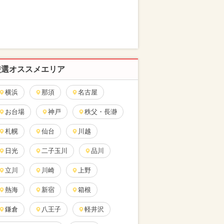
厳選オススメエリア
横浜
那須
名古屋
お台場
神戸
秩父・長瀞
札幌
仙台
川越
日光
二子玉川
品川
立川
川崎
上野
熱海
新宿
箱根
鎌倉
八王子
軽井沢