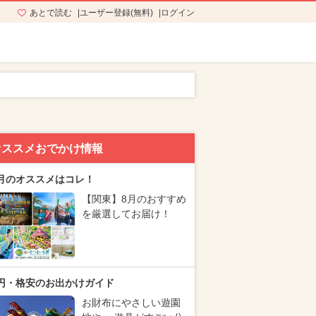
あとで読む
ユーザー登録(無料)
ログイン
オススメおでかけ情報
月のオススメはコレ！
【関東】8月のおすすめ
を厳選してお届け！
円・格安のお出かけガイド
お財布にやさしい遊園