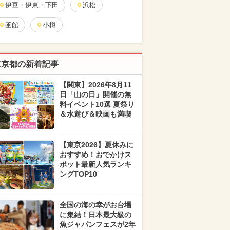
伊豆・伊東・下田
浜松
函館
小樽
東京都の新着記事
【関東】2026年8月11
日「山の日」開催の無
料イベント10選 夏祭り
＆水遊び＆映画も満喫
【東京2026】夏休みに
おすすめ！おでかけス
ポット最新人気ランキ
ングTOP10
全国の海の幸がお台場
に集結！日本最大級の
魚ジャパンフェスが2年