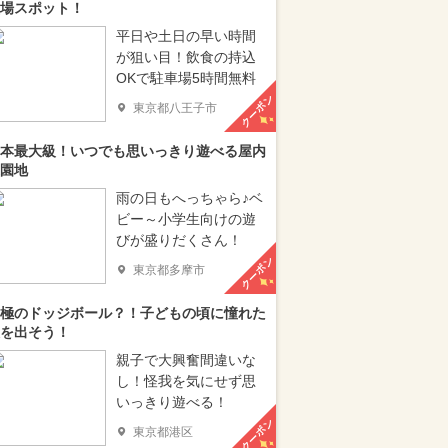
場スポット！
平日や土日の早い時間
が狙い目！飲食の持込
OKで駐車場5時間無料
クーポン
東京都八王子市
本最大級！いつでも思いっきり遊べる屋内
園地
雨の日もへっちゃら♪ベ
ビー～小学生向けの遊
びが盛りだくさん！
クーポン
東京都多摩市
極のドッジボール？！子どもの頃に憧れた
を出そう！
親子で大興奮間違いな
し！怪我を気にせず思
いっきり遊べる！
クーポン
東京都港区