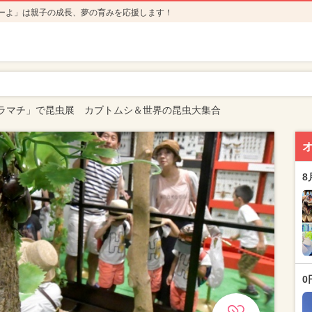
ーよ」は親子の成長、夢の育みを応援します！
ラマチ」で昆虫展 カブトムシ＆世界の昆虫大集合
8
0