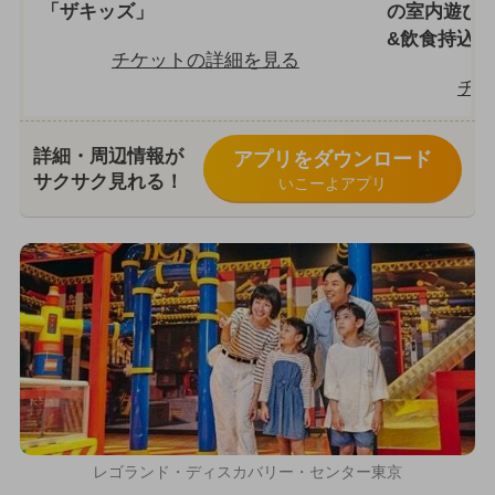
「ザキッズ」
の室内遊び
&飲食持込可
チケットの詳細を見る
チケ
詳細・周辺情報が
アプリをダウンロード
サクサク見れる！
いこーよアプリ
レゴランド・ディスカバリー・センター東京