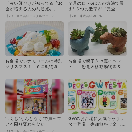
「占い師だけが知ってる〝お
８月のロト6はこの方法で買
金が増える人の共通点〟」
え!!６つの数字が『完全一
致』する方法
【PR】合同会社デジタルファーム
【PR】株式会社MURA
お台場でシナモロールの特別
お台場で親子向け夏イベン
クリスマス！ ミニ動物園＆
ト！ 恐竜＆移動動物園＆水
イルミも
上遊具も
宝くじ“なんとなく”で買って
GWのお台場に人気キャラク
いる限り変わらない
ター登場 参加無料で楽しめ
る＆動物も
【PR】合同会社デジタルファーム