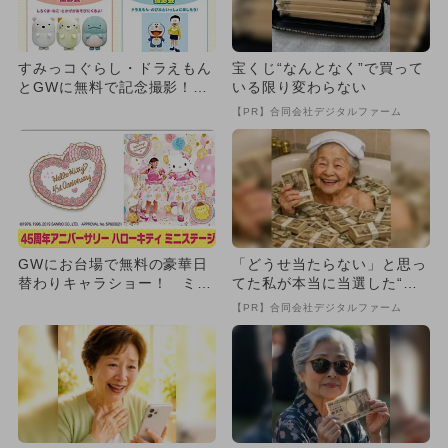
すみっコぐらし・ドラえもん
宝くじ“なんとなく”で買って
とGWに無料で記念撮影！お
いる限り変わらない
台場のデックス東京ビーチへ
【PR】合同会社デジタルファーム
G...
GWにお台場で無料の豪華日
「どうせ当たらない」と思っ
替わりキャラショー！ ミニ
てた私が本当に当選した“買
動物園も
い方”がこれ
【PR】合同会社デジタルファーム