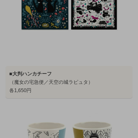
■大判ハンカチーフ
（魔女の宅急便／天空の城ラピュタ）
各1,650円