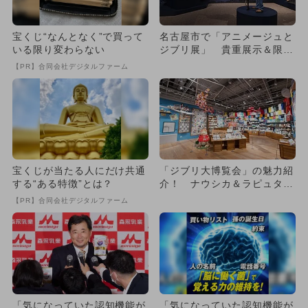
宝くじ“なんとなく”で買って
名古屋市で「アニメージュと
いる限り変わらない
ジブリ展」 貴重展示＆限定
グッズも
【PR】合同会社デジタルファーム
宝くじが当たる人にだけ共通
「ジブリ大博覧会」の魅力紹
する“ある特徴”とは？
介！ ナウシカ＆ラピュタ＆
トトロも
【PR】合同会社デジタルファーム
「気になっていた認知機能が
「気になっていた認知機能が