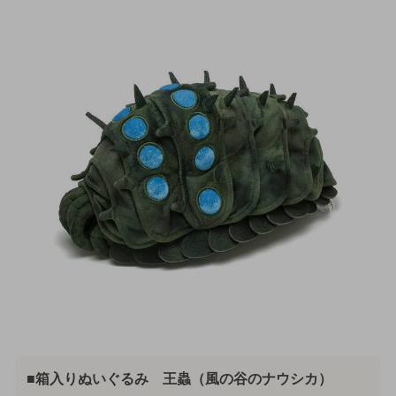
■箱入りぬいぐるみ 王蟲（風の谷のナウシカ）