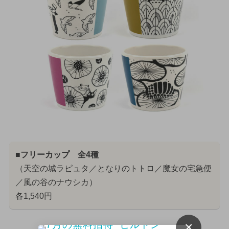
■フリーカップ 全4種
（天空の城ラピュタ／となりのトトロ／魔女の宅急便
／風の谷のナウシカ）
各1,540円
×