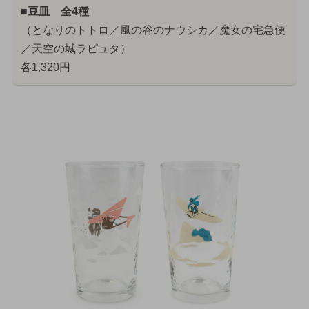
■豆皿 全4種
（となりのトトロ／風の谷のナウシカ／魔女の宅急便
／天空の城ラピュタ）
各1,320円