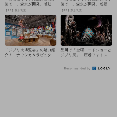
菌で…」森永が開発。感動の
菌で…」森永が開発。感動の
70代続出
70代続出
【PR】森永乳業
【PR】森永乳業
「ジブリ大博覧会」の魅力紹
品川で「金曜ロードショーと
介！ ナウシカ＆ラピュタ＆
ジブリ展」 圧巻フォトスポ
トトロも
ット登場
Recommended by