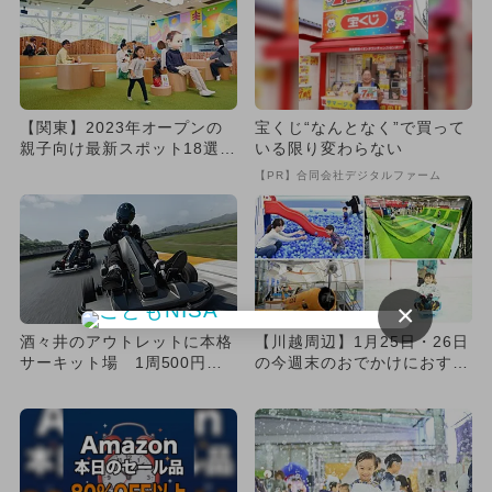
【関東】2023年オープンの
宝くじ“なんとなく”で買って
親子向け最新スポット18選
いる限り変わらない
無料＆日本初の施設も
【PR】合同会社デジタルファーム
×
酒々井のアウトレットに本格
【川越周辺】1月25日・26日
サーキット場 1周500円で
の今週末のおでかけにおすす
子供もOK！
め！人気スポットランキン...