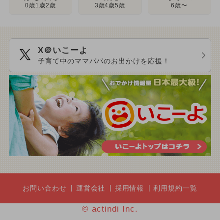
3歳4歳5歳
0歳1歳2歳
6歳〜
X＠いこーよ
子育て中のママパパのお出かけを応援！
お問い合わせ
運営会社
採用情報
利用規約一覧
© actindi Inc.