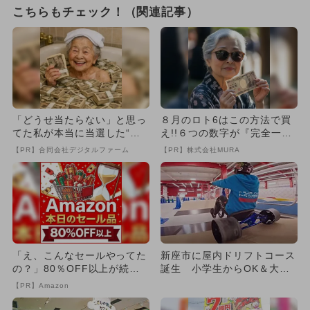
こちらもチェック！（関連記事）
「どうせ当たらない」と思っ
８月のロト6はこの方法で買
てた私が本当に当選した“買
え!!６つの数字が『完全一
い方”がこれ
致』する方法
【PR】合同会社デジタルファーム
【PR】株式会社MURA
「え、こんなセールやってた
新座市に屋内ドリフトコース
の？」80％OFF以上が続々
誕生 小学生からOK＆大人
登場！Amazonの本気が...
も楽しめる
【PR】Amazon