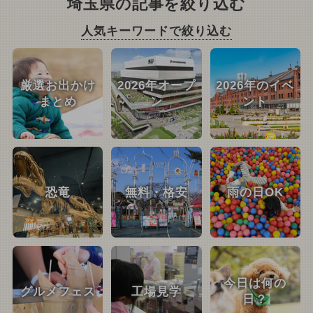
埼玉県の記事を絞り込む
人気キーワードで絞り込む
厳選お出かけ
2026年オープ
2026年のイベ
まとめ
ン
ント
恐竜
無料・格安
雨の日OK
今日は何の
グルメフェス
工場見学
日？