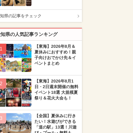
知県の記事をチェック
愛知県の人気記事ランキング
【東海】2026年8月＆
1
夏休みにおすすめ！親
子向けおでかけ先＆イ
ベントまとめ
【東海】2026年8月1
2
日・2日週末開催の無料
イベント18選 大規模夏
祭り＆花火大会も！
【全国】夏休みに行き
3
たい！水遊びができる
「道の駅」13選！川遊
び・プール・無料も