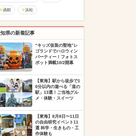
函館
浜松
愛知県の新着記事
“キッズ仮装の聖地”レ
ゴランドでハロウィン
パーティー！フォトス
ポット満載10/2開幕
【東海】駅から徒歩で1
0分以内の遊べる「道の
駅」13選！ご当地グル
メ・体験・スイーツ
【東海】8月8日〜11日
の自由研究イベント11
選 科学・生きもの・工
作体験も