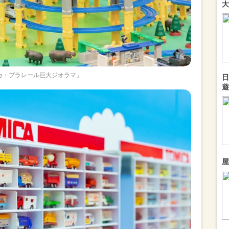
大
カ・プラレール巨大ジオラマ」
日
遊
屋