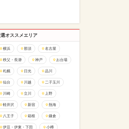
厳選オススメエリア
横浜
那須
名古屋
秩父・長瀞
神戸
お台場
札幌
日光
品川
仙台
川越
二子玉川
川崎
立川
上野
軽井沢
新宿
熱海
八王子
箱根
鎌倉
伊豆・伊東・下田
小樽