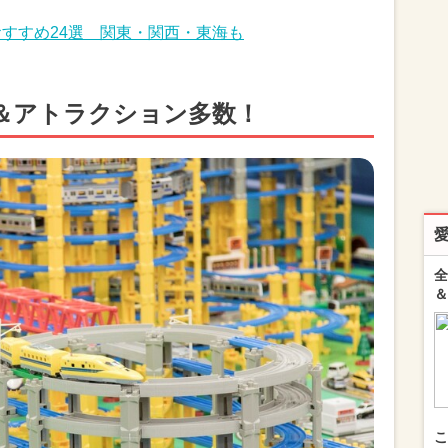
グおすすめ24選 関東・関西・東海も
＆アトラクション多数！
全
＆
こ