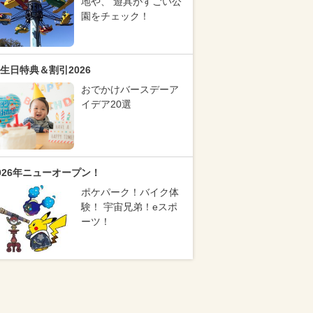
地や、 遊具がすごい公
園をチェック！
生日特典＆割引2026
おでかけバースデーア
イデア20選
026年ニューオープン！
ポケパーク！バイク体
験！ 宇宙兄弟！eスポ
ーツ！