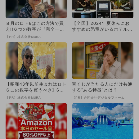
８月のロト6はこの方法で買
【全国】2024年夏休みにお
え!!６つの数字が『完全一
すすめの恐竜がいるホテル・
致』する方法
グランピング8選 体験満
【PR】株式会社MURA
載...
【昭和43年以前生まれはロト
宝くじが当たる人にだけ共通
６この数字を買うべき】6つ
する“ある特徴”とは？
の数字が「完全一致」する
【PR】株式会社MURA
【PR】合同会社デジタルファーム
方...