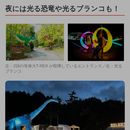
夜には光る恐竜や光るブランコも！
左：2頭の等身大T-REX が喧嘩しているエントランス／右：光る
ブランコ