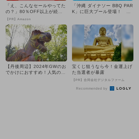
「え、こんなセールやってた
「沖縄 ダイナソー BBQ PAR
の？」80％OFF以上が続々
K」に巨大プール登場！ 6
登場！Amazonの本気が...
月はお得な割引キャン...
【PR】Amazon
【丹後周辺】2024年GWのお
宝くじ狙うなら今！金運上げ
でかけにおすすめ！人気のス
た当選者が暴露
ポットランキング
【PR】合同会社デジタルファーム
Recommended by