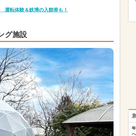
 運転体験＆鉄博の入館券も！
ング施設
年
へ