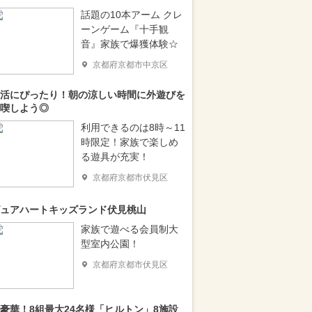
話題の10本アーム クレ
ーンゲーム『十手観
音』家族で爆獲体験☆
京都府京都市中京区
活にぴったり！朝の涼しい時間に外遊びを
喫しよう◎
利用できるのは8時～11
時限定！家族で楽しめ
る遊具が充実！
京都府京都市伏見区
ュアハートキッズランド伏見桃山
家族で遊べる会員制大
型室内公園！
京都府京都市伏見区
豪華！8組最大24名様「ヒルトン」8施設