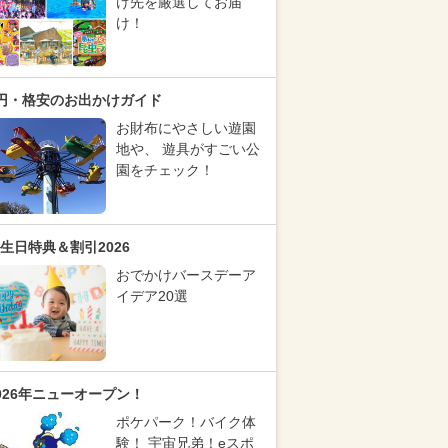
け先を厳選してお届
け！
円・格安のお出かけガイド
お財布にやさしい遊園
地や、 遊具がすごい公
園をチェック！
生日特典＆割引2026
おでかけバースデーア
イデア20選
026年ニューオープン！
ポケパーク！バイク体
験！ 宇宙兄弟！eスポ