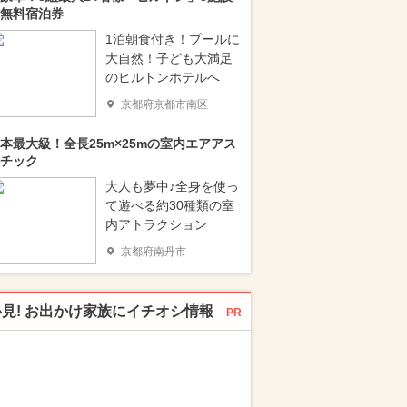
無料宿泊券
1泊朝食付き！プールに
大自然！子ども大満足
のヒルトンホテルへ
京都府京都市南区
本最大級！全長25m×25mの室内エアアス
チック
大人も夢中♪全身を使っ
て遊べる約30種類の室
内アトラクション
京都府南丹市
必見! お出かけ家族にイチオシ情報
PR