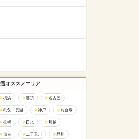
厳選オススメエリア
横浜
那須
名古屋
秩父・長瀞
神戸
お台場
札幌
日光
川越
仙台
二子玉川
品川