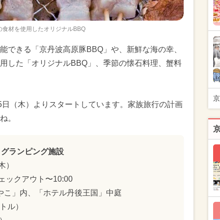
の食材を使用したオリジナルBBQ
能できる「京丹波高原豚BBQ」や、新鮮な海の幸、
用した「オリジナルBBQ」、季節の懐石料理、蟹料
京
25日（木）よりスタートしています。家族旅行の計画
ね。
」グランピング施設
（木）
ェックアウト〜10:00
やこ」内、「ホテル丹後王国」中庭
ートル）