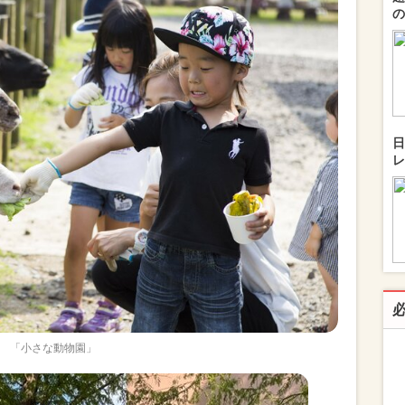
の
日
レ
「小さな動物園」