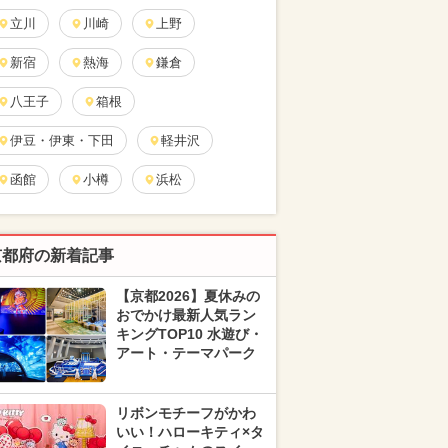
立川
川崎
上野
新宿
熱海
鎌倉
八王子
箱根
伊豆・伊東・下田
軽井沢
函館
小樽
浜松
京都府の新着記事
【京都2026】夏休みの
おでかけ最新人気ラン
キングTOP10 水遊び・
アート・テーマパーク
リボンモチーフがかわ
いい！ハローキティ×タ