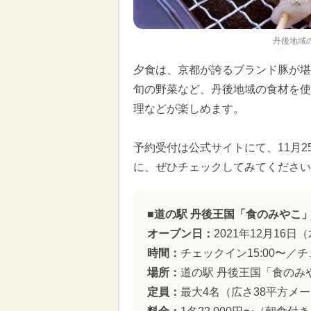
丹後地域
夕食は、京都が誇るブランド豚が堪
旬の野菜など、丹後地域の食材を使
理などが楽しめます。
予約受付は公式サイトにて、11月
に、ぜひチェックしてみてください
■道の駅 丹後王国「食のみやこ
オープン日：
2021年12月16日
時間：
チェックイン15:00〜／チ
場所：
道の駅 丹後王国「食のみ
定員：
最大4名（広さ38平方メ