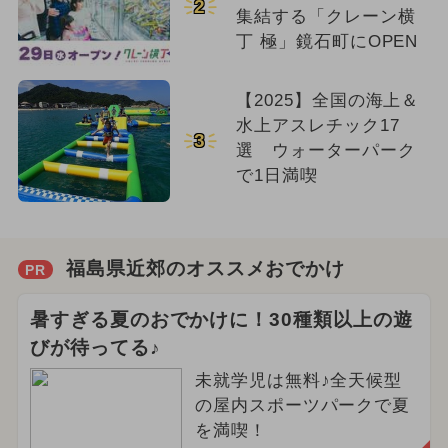
2
集結する「クレーン横
丁 極」鏡石町にOPEN
【2025】全国の海上＆
水上アスレチック17
3
選 ウォーターパーク
で1日満喫
福島県近郊のオススメおでかけ
PR
暑すぎる夏のおでかけに！30種類以上の遊
びが待ってる♪
未就学児は無料♪全天候型
の屋内スポーツパークで夏
を満喫！