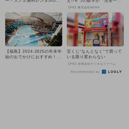
ー・スノボ無料レンタルOK
え!!６つの数字が『完全一
のお得なホテル5選！
致』する方法
【PR】株式会社MURA
【福島】2024-2025の年末年
宝くじ“なんとなく”で買って
始のおでかけにおすすめ！人
いる限り変わらない
気のスポットランキン...
【PR】合同会社デジタルファーム
Recommended by