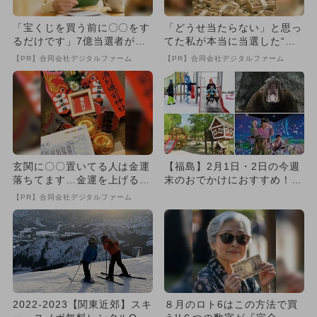
「宝くじを買う前に〇〇をす
「どうせ当たらない」と思っ
るだけです」7億当選者が続
てた私が本当に当選した“買
出
い方”がこれ
【PR】合同会社デジタルファーム
【PR】合同会社デジタルファーム
玄関に〇〇置いてる人は金運
【福島】2月1日・2日の今週
落ちてます…金運を上げる方
末のおでかけにおすすめ！人
法とは
気のスポットランキング
【PR】合同会社デジタルファーム
2022-2023【関東近郊】スキ
８月のロト6はこの方法で買