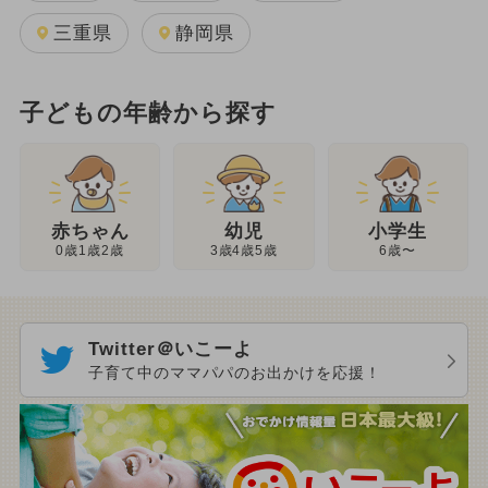
三重県
静岡県
子どもの年齢から探す
幼児
赤ちゃん
小学生
3歳4歳5歳
0歳1歳2歳
6歳〜
Twitter＠いこーよ
子育て中のママパパのお出かけを応援！