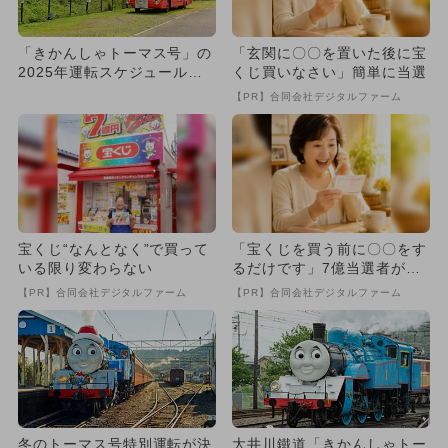
「きかんしゃトーマス号」の
「玄関に〇〇を置いた後に宝
2025年運転スケジュール決
くじ買いなさい」簡単に当選
定 なかまたちが静岡に大
【PR】合同会社デジタルファーム
集...
宝くじ“なんとなく”で買って
「宝くじを買う前に〇〇をす
いる限り変わらない
るだけです」7億当選者が続
出
【PR】合同会社デジタルファーム
【PR】合同会社デジタルファーム
冬のトーマス号特別運転が決
大井川鐵道「きかんしゃトー