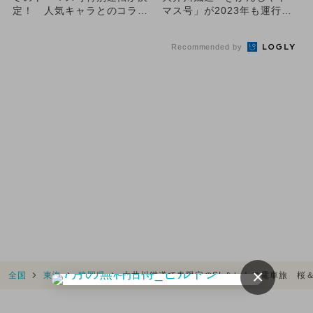
定！ 人気キャラとのコラボ
マス号」が2023年も運行決
も再実施
定 GWから
Recommended by
×
全国
東海
静岡県
大井川鐵道で春限定のSL＆レトロ電車旅 桜