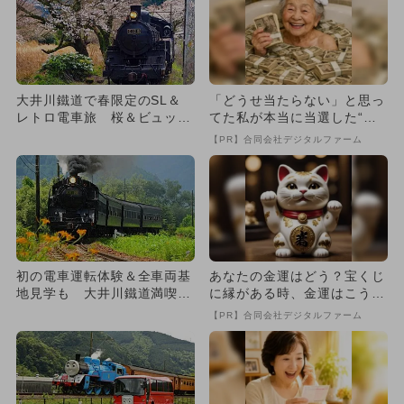
大井川鐵道で春限定のSL＆
「どうせ当たらない」と思っ
レトロ電車旅 桜＆ビュッフ
てた私が本当に当選した“買
ェ＆温泉も
い方”がこれ
【PR】合同会社デジタルファーム
初の電車運転体験＆全車両基
あなたの金運はどう？宝くじ
地見学も 大井川鐵道満喫ツ
に縁がある時、金運はこう変
アー開催
わる
【PR】合同会社デジタルファーム