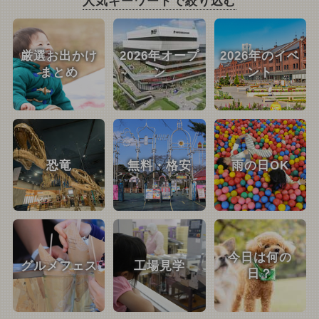
人気キーワードで絞り込む
厳選お出かけ
2026年オープ
2026年のイベ
まとめ
ン
ント
恐竜
無料・格安
雨の日OK
今日は何の
グルメフェス
工場見学
日？