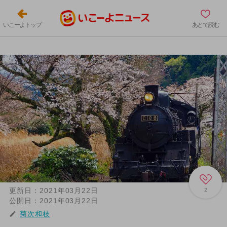
いこーよトップ
あとで読む
更新日：
2021年03月22日
2
公開日：
2021年03月22日
菊次和枝