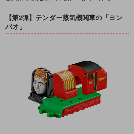
【第2弾】テンダー蒸気機関車の「ヨン
バオ」