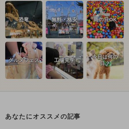
恐竜
無料・格安
雨の日OK
今日は何の
グルメフェス
工場見学
日？
あなたにオススメの記事