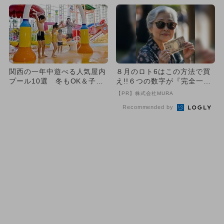
関西の一年中遊べる人気屋内
８月のロト6はこの方法で買
プール10選 冬もOK＆子供
え!!６つの数字が『完全一
も大満足！
致』する方法
【PR】株式会社MURA
Recommended by