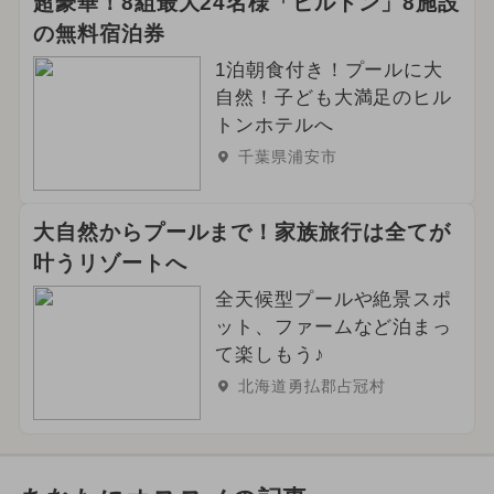
超豪華！8組最大24名様「ヒルトン」8施設
の無料宿泊券
1泊朝食付き！プールに大
自然！子ども大満足のヒル
トンホテルへ
千葉県浦安市
大自然からプールまで！家族旅行は全てが
叶うリゾートへ
全天候型プールや絶景スポ
ット、ファームなど泊まっ
て楽しもう♪
北海道勇払郡占冠村