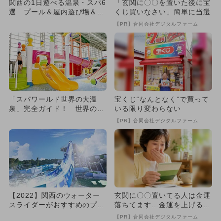
関西の1日遊べる温泉・スパ6
「玄関に〇〇を置いた後に宝
選 プール＆屋内遊び場＆宿
くじ買いなさい」簡単に当選
泊も！
【PR】合同会社デジタルファーム
「スパワールド世界の大温
宝くじ“なんとなく”で買って
泉」完全ガイド！ 世界のお
いる限り変わらない
風呂＆人気プール！
【PR】合同会社デジタルファーム
【2022】関西のウォーター
玄関に〇〇置いてる人は金運
スライダーがおすすめのプー
落ちてます…金運を上げる方
ル7選 国内唯一も
法とは
【PR】合同会社デジタルファーム