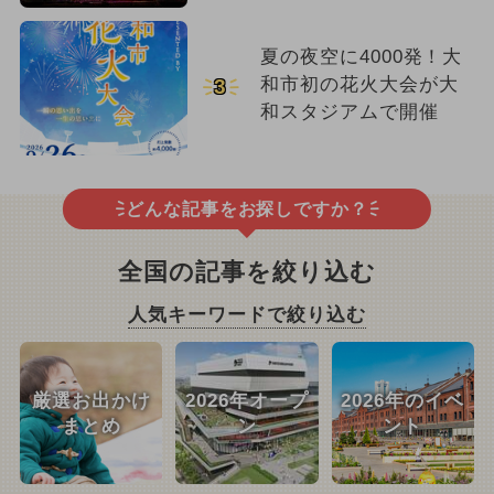
夏の夜空に4000発！大
和市初の花火大会が大
3
和スタジアムで開催
どんな記事をお探しですか？
全国の記事を絞り込む
人気キーワードで絞り込む
厳選お出かけ
2026年オープ
2026年のイベ
まとめ
ン
ント