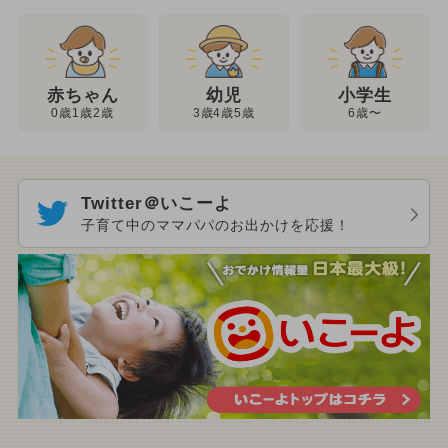
幼児
赤ちゃん
小学生
3歳4歳5歳
0歳1歳2歳
6歳〜
Twitter＠いこーよ
子育て中のママパパのお出かけを応援！