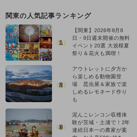
関東の人気記事ランキング
【関東】2026年8月8
日・9日週末開催の無料
1
イベント20選 大規模夏
祭り＆花火も満喫！
アウトレットに夕方か
ら楽しめる動物園登
場 昆虫展＆家族で楽
2
しめるレモネード作り
も
泥んこレンコン収穫体
験が茨城・土浦で！2年
3
連続日本一の農家が案