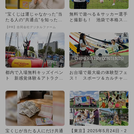
“宝くじは運じゃなかった”当
無料で遊べる＆サッカー選手
たる人の“共通点”を知っただ
と撮影も！ 池袋で本格スポ
け
ーツ体験
【PR】合同会社デジタルファーム
都内で入場無料キッズイベン
お台場で最大級の体験型フェ
ト 新感覚体験＆アトラクシ
ス！ スポーツ＆カルチャー
ョン多数
＆音楽も
宝くじが当たる人にだけ共通
【東京】2025年5月24日・2