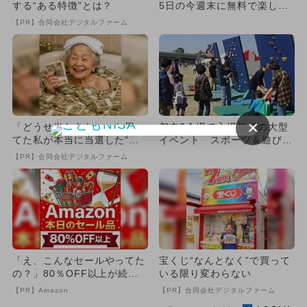
する“ある特徴”とは？
5日の今週末に無料で楽しめ
るイベント18選
【PR】合同会社デジタルファーム
×
「どうせ当たらない」と思っ
都内2会場で入場無料の大型
てた私が本当に当選した“買
イベント スポーツ＆遊び＆
い方”がこれ
ショーも
【PR】合同会社デジタルファーム
「え、こんなセールやってた
宝くじ“なんとなく”で買って
の？」80％OFF以上が続々
いる限り変わらない
登場！Amazonの本気が...
【PR】Amazon
【PR】合同会社デジタルファーム