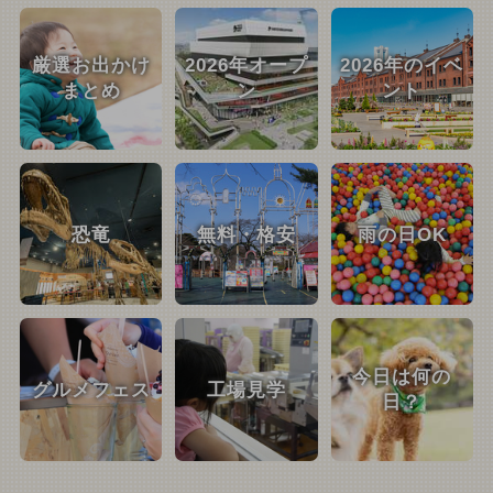
厳選お出かけ
2026年オープ
2026年のイベ
まとめ
ン
ント
恐竜
無料・格安
雨の日OK
今日は何の
グルメフェス
工場見学
日？