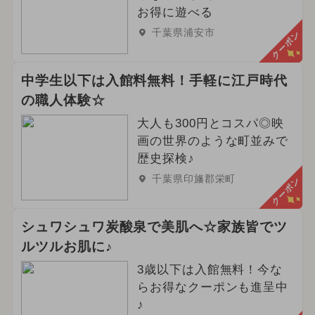
お得に遊べる
千葉県浦安市
クーポン
中学生以下は入館料無料！手軽に江戸時代
の職人体験☆
大人も300円とコスパ◎映
画の世界のような町並みで
歴史探検♪
千葉県印旛郡栄町
クーポン
シュワシュワ炭酸泉で美肌へ☆家族皆でツ
ルツルお肌に♪
3歳以下は入館無料！今な
らお得なクーポンも進呈中
♪