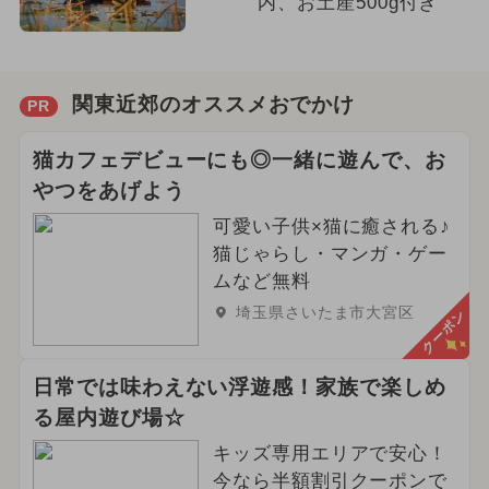
内、お土産500g付き
関東近郊のオススメおでかけ
PR
猫カフェデビューにも◎一緒に遊んで、お
やつをあげよう
可愛い子供×猫に癒される♪
猫じゃらし・マンガ・ゲー
ムなど無料
埼玉県さいたま市大宮区
クーポン
日常では味わえない浮遊感！家族で楽しめ
る屋内遊び場☆
キッズ専用エリアで安心！
今なら半額割引クーポンで