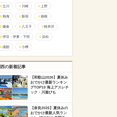
立川
川崎
上野
熱海
新宿
箱根
鎌倉
八王子
軽井沢
伊豆・伊東・下田
浜松
函館
小樽
関西の新着記事
【和歌山2026】夏休み
おでかけ最新ランキン
グTOP10 海上アスレチ
ック・川遊びも
【奈良2026】夏休みの
おでかけ最新人気ラン