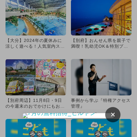
【大分】2024年の夏休みに
【別府】おんせん県を親子で
涼しく遊べる！人気室内スポ
満喫！乳幼児OK＆特別プラ
ットランキング
ンが楽しめる厳選温泉宿
【別府周辺】11月8日・9日
事例から学ぶ『特権アクセス
の今週末のおでかけにもおす
管理』
すめ！人気スポットランキ
×
【PR】KeeperSecurity
ン...