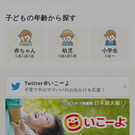
子どもの年齢から探す
幼児
赤ちゃん
小学生
3歳4歳5歳
0歳1歳2歳
6歳〜
Twitter＠いこーよ
子育て中のママパパのお出かけを応援！