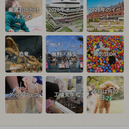
厳選お出かけ
2026年オープ
2026年のイベ
まとめ
ン
ント
恐竜
無料・格安
雨の日OK
今日は何の
グルメフェス
工場見学
日？