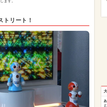
します。
ストリート！
あ
と