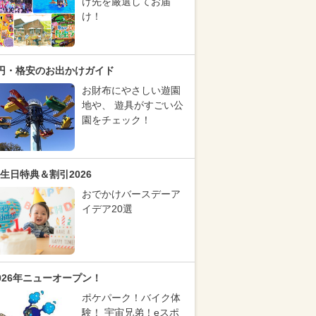
け先を厳選してお届
け！
円・格安のお出かけガイド
お財布にやさしい遊園
地や、 遊具がすごい公
園をチェック！
生日特典＆割引2026
おでかけバースデーア
イデア20選
026年ニューオープン！
ポケパーク！バイク体
験！ 宇宙兄弟！eスポ