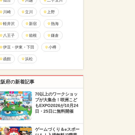
仙台
川越
二子玉川
川崎
立川
上野
軽井沢
新宿
熱海
八王子
箱根
鎌倉
伊豆・伊東・下田
小樽
函館
浜松
大阪府の新着記事
70以上のワークショッ
プが大集合！咲洲こど
もEXPO2026が10月24
日・25日に無料開催
ゲームづくり＆eスポー