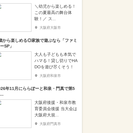
＼幼児から楽しめる！
この夏最高の舞台体
験！／ ス...
大阪府大阪市
歳から楽しめる◎家族で遊ぶなら「ファミ
ーSP」
大人も子どもも本気で
ハマる！貸し切りでHA
DOを遊び尽くそう！
大阪府和泉市
026年11月にららぽーと和泉・門真で第5
..
大阪府後援・和泉市教
育委員会後援 当大会は
大阪府大規...
大阪府門真市