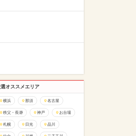
厳選オススメエリア
横浜
那須
名古屋
秩父・長瀞
神戸
お台場
札幌
日光
品川