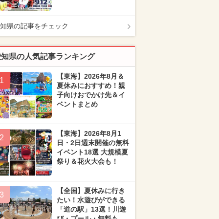
知県の記事をチェック
愛知県の人気記事ランキング
【東海】2026年8月＆
1
夏休みにおすすめ！親
子向けおでかけ先＆イ
ベントまとめ
【東海】2026年8月1
2
日・2日週末開催の無料
イベント18選 大規模夏
祭り＆花火大会も！
【全国】夏休みに行き
3
たい！水遊びができる
「道の駅」13選！川遊
び・プール・無料も