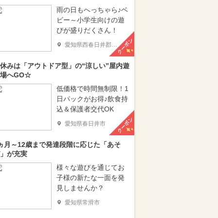
雨の日もへっちゃら♪ベ
ビー～小学生向けの遊
びが盛りだくさん！
クーポン
愛知県西春日井郡豊山町
休みは「アウトドア型」の“涼しい”屋内遊
場へGO☆
低価格で時間無制限！1
日パックがお得♪飲食持
込＆保護者交代OK
クーポン
愛知県春日井市
ヵ月～12歳まで発達段階に応じた「あそ
」が充実
様々な遊びを通じてお
子様の新たな一面を発
見しませんか？
愛知県常滑市