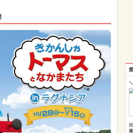
！
＼
日
遊