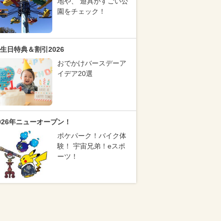
地や、 遊具がすごい公
園をチェック！
生日特典＆割引2026
おでかけバースデーア
イデア20選
026年ニューオープン！
ポケパーク！バイク体
験！ 宇宙兄弟！eスポ
ーツ！