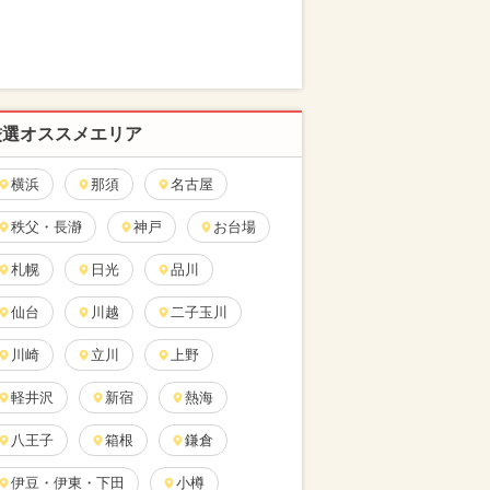
厳選オススメエリア
横浜
那須
名古屋
秩父・長瀞
神戸
お台場
札幌
日光
品川
仙台
川越
二子玉川
川崎
立川
上野
軽井沢
新宿
熱海
八王子
箱根
鎌倉
伊豆・伊東・下田
小樽