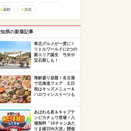
函館
浜松
愛知県の新着記事
東北グルメが一度に！
リトルワールドに2つの
新エリア誕生 弓矢や
宝石探しも！
海鮮盛り放題！名古屋
で北海道フェア 土日
祝はキッズメニュー＆
ハロウィンスイーツも
あばれる君＆キャプテ
ンピカチュウ登場！入
場無料「10チャンあた
りま縁日IN大須」開催