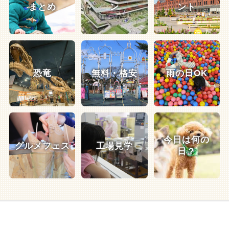
まとめ
ン
ント
恐竜
無料・格安
雨の日OK
今日は何の
グルメフェス
工場見学
日？