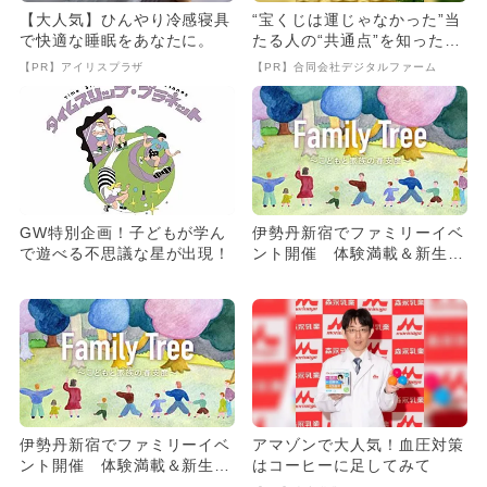
【大人気】ひんやり冷感寝具
“宝くじは運じゃなかった”当
で快適な睡眠をあなたに。
たる人の“共通点”を知っただ
け
【PR】アイリスプラザ
【PR】合同会社デジタルファーム
GW特別企画！子どもが学ん
伊勢丹新宿でファミリーイベ
で遊べる不思議な星が出現！
ント開催 体験満載＆新生活
の準備も！
伊勢丹新宿でファミリーイベ
アマゾンで大人気！血圧対策
ント開催 体験満載＆新生活
はコーヒーに足してみて
の準備も！