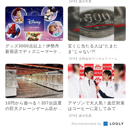
【PR】森永乳業
グッズ3000点以上！伊勢丹
宝くじ当たる人は“たまた
新宿店でディズニーマーケッ
ま”じゃない?!
ト開催 「ズートピア2」
【PR】合同会社デジタルファーム
も...
10円から遊べる！337台設置
アマゾンで大人気！血圧対策
の巨大クレーンゲーム店が京
はコーヒーに足してみて
都に初上陸！子育て世代も...
【PR】森永乳業
Recommended by