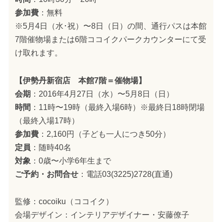
参加費
：無料
※5月4日（水･祝）〜8日（日）の間、通行パスは本館
7階催物場または6階ココイクパークカウンターにて受
け取れます。
【伊勢丹新宿店 本館7階＝催物場】
会期
：2016年4月27日（水）〜5月8日（日）
時間
：11時〜19時（最終入場6時）※最終日18時閉場
（最終入場17時）
参加費
：2,160円（子ども一人につき50分）
定員
：随時40名
対象
：0歳〜小学6年生まで
ご予約・お問合せ
：電話03(3225)2728(直通)
監修：cocoiku（ココイク）
会場デザイン：インテリアデザイナー・安藤僚子