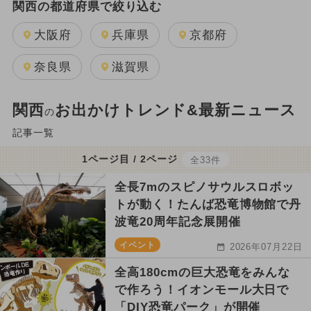
関西の都道府県で絞り込む
大阪府
兵庫県
京都府
奈良県
滋賀県
関西
お出かけトレンド&最新ニュース
の
記事一覧
1ページ目 / 2ページ
全33件
全長7mのスピノサウルスロボッ
トが動く！たんば恐竜博物館で丹
波竜20周年記念展開催
イベント
2026年07月22日
全高180cmの巨大恐竜をみんな
で作ろう！イオンモール大日で
「DIY恐竜パーク」が開催