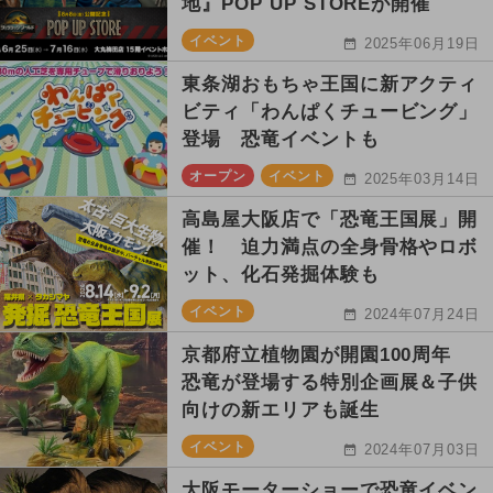
地』POP UP STOREが開催
イベント
2025年06月19日
東条湖おもちゃ王国に新アクティ
ビティ「わんぱくチュービング」
登場 恐竜イベントも
オープン
イベント
2025年03月14日
高島屋大阪店で「恐竜王国展」開
催！ 迫力満点の全身骨格やロボ
ット、化石発掘体験も
イベント
2024年07月24日
京都府立植物園が開園100周年
恐竜が登場する特別企画展＆子供
向けの新エリアも誕生
イベント
2024年07月03日
大阪モーターショーで恐竜イベン