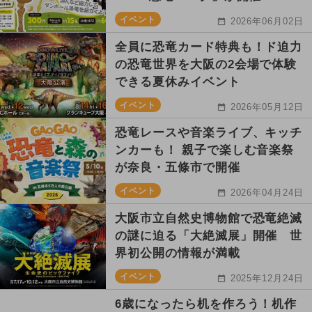
イベント
2026年06月02日
全員に恐竜カード特典も！ド迫力
の恐竜世界を大阪の2会場で体験
できる夏休みイベント
イベント
2026年05月12日
恐竜レースや音楽ライブ、キッチ
ンカーも！ 親子で楽しむ音楽祭
が奈良・五條市で開催
イベント
2026年04月24日
大阪市立自然史博物館で恐竜絶滅
の謎に迫る「大絶滅展」開催 世
界初公開の情報が満載
イベント
2025年12月24日
6歳になったら机を作ろう！机作