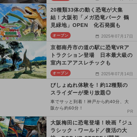
20種類33体の動く恐竜が大集
結！大阪初「メガ恐竜パーク 鶴
見緑地」OPEN 化石発掘も
オープン
2025年07月17日
京都南丹市の道の駅に恐竜VRア
トラクション登場 日本最大級の
室内エアアスレチックも
オープン
2025年07月14日
びしょぬれ体験を！約12種類の
スライダーが乗り放題◎
車でサッと到着！神戸から約40分、大
阪から約60分！
PR
大阪梅田に恐竜登場！映画『ジュ
ラシック・ワールド／復活の大