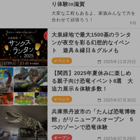
り体験in滋賀
大変な工程もあるよ、家族みんなで力を
合わせて頑張ろう！
PR
大泉緑地で最大1500基のランタ
ンが夜空を彩る幻想的なイベン
ト 遊具＆縁日＆グルメも
イベント
2025年11月25日
【関西】2025年夏休みに楽しめ
る親子向け恐竜イベント6選 大
迫力展示＆体験多数！
イベント
2025年07月30日
兵庫県丹波市の「たんば恐竜博物
館」がリニューアルオープン 5
つのゾーンで恐竜体験
オープン
2025年07月29日