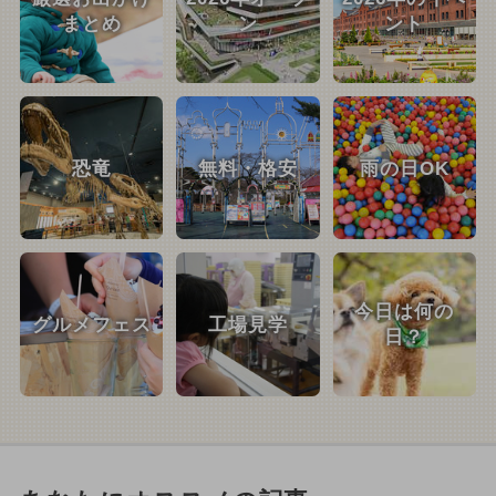
まとめ
ン
ント
恐竜
無料・格安
雨の日OK
今日は何の
グルメフェス
工場見学
日？