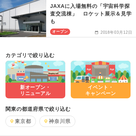
JAXAに入場無料の「宇宙科学探
査交流棟」 ロケット展示＆見学
も
オープン
2018年03月12日
カテゴリで絞り込む
新オープン・
イベント・
リニューアル
キャンペーン
関東の都道府県で絞り込む
東京都
神奈川県