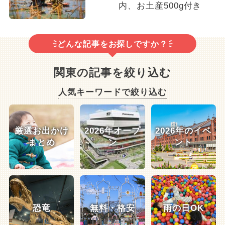
内、お土産500g付き
どんな記事をお探しですか？
関東の記事を絞り込む
人気キーワードで絞り込む
厳選お出かけ
2026年オープ
2026年のイベ
まとめ
ン
ント
恐竜
無料・格安
雨の日OK