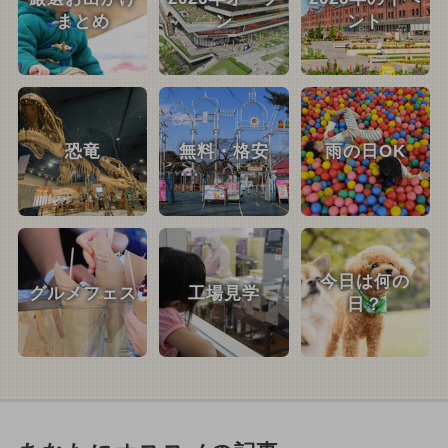
まとめ
ン
ント
恐竜
無料・格安
雨の日OK
今日は何の
グルメフェス
工場見学
日？