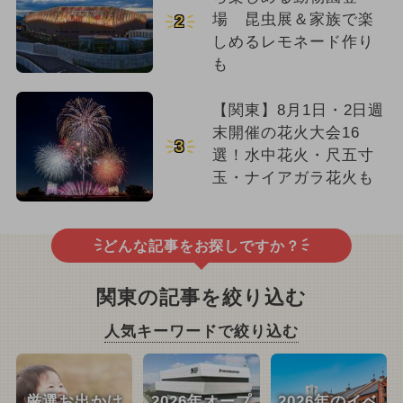
場 昆虫展＆家族で楽
2
しめるレモネード作り
も
【関東】8月1日・2日週
末開催の花火大会16
3
選！水中花火・尺五寸
玉・ナイアガラ花火も
どんな記事をお探しですか？
関東の記事を絞り込む
人気キーワードで絞り込む
厳選お出かけ
2026年オープ
2026年のイベ