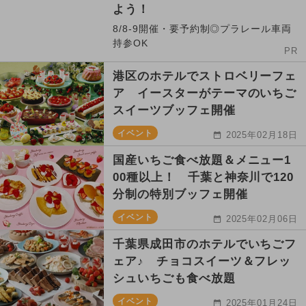
よう！
8/8-9開催・要予約制◎プラレール車両
持参OK
PR
港区のホテルでストロベリーフェ
ア イースターがテーマのいちご
スイーツブッフェ開催
イベント
2025年02月18日
国産いちご食べ放題＆メニュー1
00種以上！ 千葉と神奈川で120
分制の特別ブッフェ開催
イベント
2025年02月06日
千葉県成田市のホテルでいちごフ
ェア♪ チョコスイーツ＆フレッ
シュいちごも食べ放題
イベント
2025年01月24日