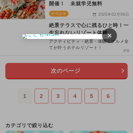
開催！ 未就学児無料
イベント
2025年02月06日
絶景テラスで心に残るひと時！一
生忘れないリゾート体験
×
アクティビティ・絶景・体験・グルメ全
てが叶うホテルリゾート！
PR
次のページ
1
2
3
4
5
6
カテゴリで絞り込む