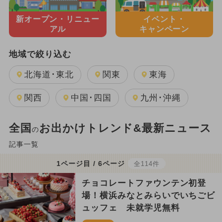
新オープン・
リニュー
イベント・
アル
キャンペーン
地域で絞り込む
北海道･東北
関東
東海
関西
中国･四国
九州･沖縄
全国
お出かけトレンド&最新ニュース
の
記事一覧
1ページ目 / 6ページ
全114件
チョコレートファウンテン初登
場！横浜みなとみらいでいちごビ
ュッフェ 未就学児無料