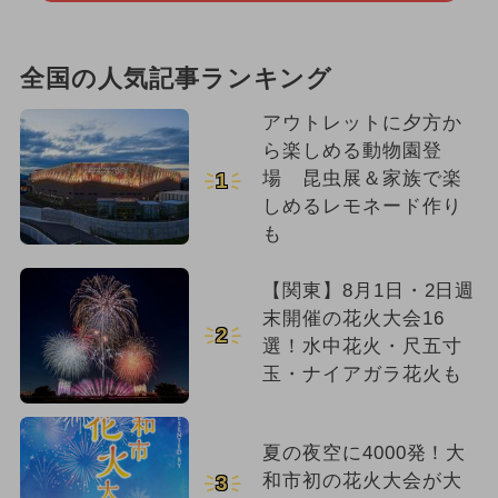
全国の人気記事ランキング
アウトレットに夕方か
ら楽しめる動物園登
場 昆虫展＆家族で楽
1
しめるレモネード作り
も
【関東】8月1日・2日週
末開催の花火大会16
2
選！水中花火・尺五寸
玉・ナイアガラ花火も
夏の夜空に4000発！大
和市初の花火大会が大
3