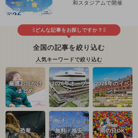
和スタジアムで開催
どんな記事をお探しですか？
全国の記事を絞り込む
人気キーワードで絞り込む
厳選お出かけ
2026年オープ
2026年のイベ
まとめ
ン
ント
恐竜
無料・格安
雨の日OK