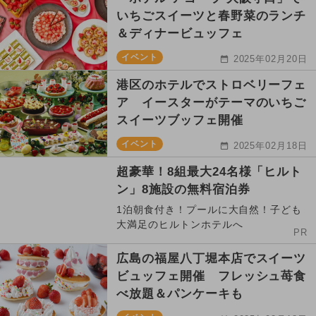
いちごスイーツと春野菜のランチ
＆ディナービュッフェ
イベント
2025年02月20日
港区のホテルでストロベリーフェ
ア イースターがテーマのいちご
スイーツブッフェ開催
イベント
2025年02月18日
超豪華！8組最大24名様「ヒルト
ン」8施設の無料宿泊券
1泊朝食付き！プールに大自然！子ども
大満足のヒルトンホテルへ
PR
広島の福屋八丁堀本店でスイーツ
ビュッフェ開催 フレッシュ苺食
べ放題＆パンケーキも