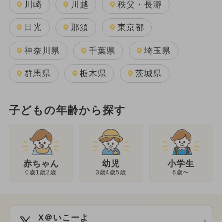
川崎
川越
秩父・長瀞
日光
那須
東京都
神奈川県
千葉県
埼玉県
群馬県
栃木県
茨城県
子どもの年齢から探す
幼児
赤ちゃん
小学生
3歳4歳5歳
0歳1歳2歳
6歳〜
X＠いこーよ