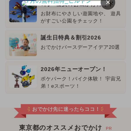
×
0円・格安のお出かけガイド
お財布にやさしい遊園地や、 遊具
がすごい公園をチェック！
誕生日特典＆割引2026
おでかけバースデーアイデア20選
2026年ニューオープン！
ポケパーク！バイク体験！ 宇宙兄
弟！eスポーツ！
おでかけ先に迷ったらココ！
東京都のオススメおでかけ
PR