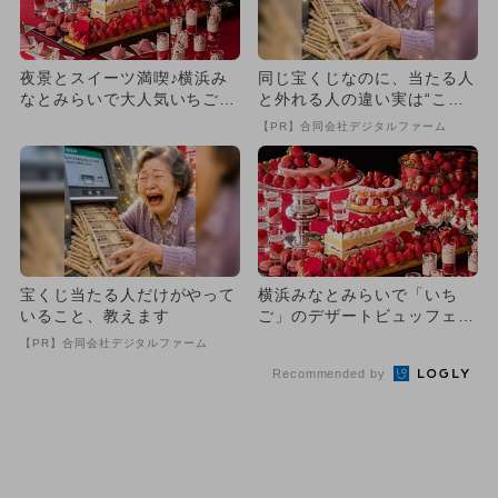
夜景とスイーツ満喫♪横浜み
同じ宝くじなのに、当たる人
なとみらいで大人気いちごブ
と外れる人の違い実は“こ
ッフェ開催 親子で楽しめ
こ”でした
【PR】合同会社デジタルファーム
る！
宝くじ当たる人だけがやって
横浜みなとみらいで「いち
いること、教えます
ご」のデザートビュッフェ
毎年大人気
【PR】合同会社デジタルファーム
Recommended by