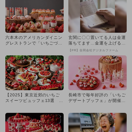
六本木のアメリカンダイニン
玄関に〇〇置いてる人は金運
グレストランで「いちごづく
落ちてます…金運を上げる方
しのデザートブッフェ」開催
法とは
【PR】合同会社デジタルファーム
【2025】東京近郊のいちご
長崎市で毎年好評の「いちご
スイーツビュッフェ13選 3
デザートブッフェ」が開催！
歳以下無料＆時間制限なし...
フレッシュいちごも食べ放
題