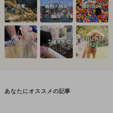
恐竜
無料・格安
雨の日OK
今日は何の
グルメフェス
工場見学
日？
あなたにオススメの記事