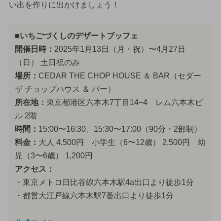
い出を作りに出かけましょう！
■いちごづくしのデザートブッフェ
開催日時：
2025年1月13日（月・祝）〜4月27日
（日） 土日祝のみ
場所：
CEDAR THE CHOP HOUSE ＆ BAR（セダー
ザ チョップハウス ＆ バー）
所在地：
東京都港区六本木7丁目14−4 レム六本木ビ
ル 2階
時間：
15:00〜16:30、15:30〜17:00（90分・2部制）
料金：
大人 4,500円 小学生（6〜12歳） 2,500円 幼
児（3〜6歳） 1,200円
アクセス：
・東京メトロ日比谷線六本木駅4a出口より徒歩1分
・都営大江戸線六本木駅7番出口より徒歩1分