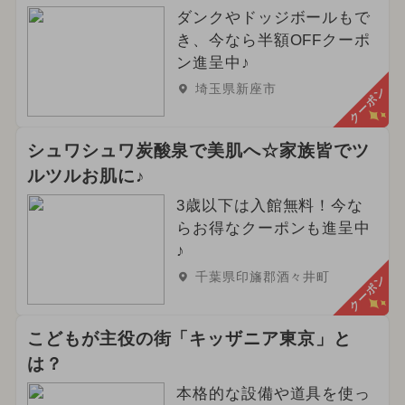
ダンクやドッジボールもで
き、今なら半額OFFクーポ
ン進呈中♪
埼玉県新座市
クーポン
シュワシュワ炭酸泉で美肌へ☆家族皆でツ
ルツルお肌に♪
3歳以下は入館無料！今な
らお得なクーポンも進呈中
♪
千葉県印旛郡酒々井町
クーポン
こどもが主役の街「キッザニア東京」と
は？
本格的な設備や道具を使っ