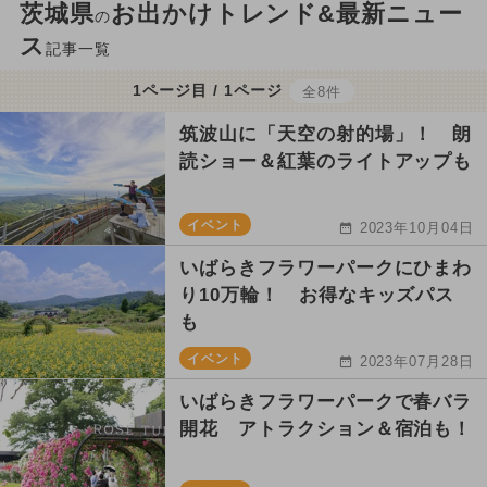
茨城県
お出かけトレンド&最新ニュー
の
ス
記事一覧
1ページ目 / 1ページ
全8件
筑波山に「天空の射的場」！ 朗
読ショー＆紅葉のライトアップも
イベント
2023年10月04日
いばらきフラワーパークにひまわ
り10万輪！ お得なキッズパス
も
イベント
2023年07月28日
いばらきフラワーパークで春バラ
開花 アトラクション＆宿泊も！