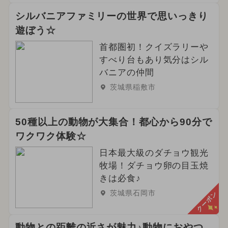
シルバニアファミリーの世界で思いっきり
遊ぼう☆
首都圏初！クイズラリーや
すべり台もあり気分はシル
バニアの仲間
茨城県稲敷市
50種以上の動物が大集合！都心から90分で
ワクワク体験☆
日本最大級のダチョウ観光
牧場！ダチョウ卵の目玉焼
きは必食♪
茨城県石岡市
クーポン
動物との距離の近さが魅力♪動物におやつ