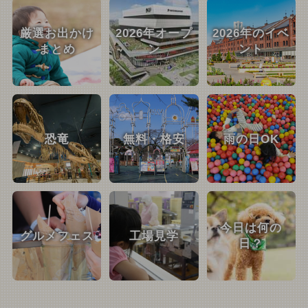
厳選お出かけ
2026年オープ
2026年のイベ
まとめ
ン
ント
恐竜
無料・格安
雨の日OK
今日は何の
グルメフェス
工場見学
日？