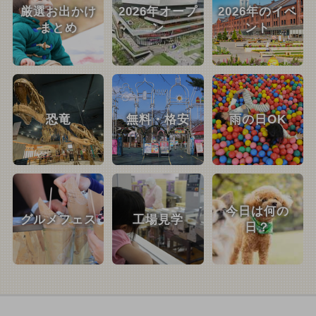
厳選お出かけ
2026年オープ
2026年のイベ
まとめ
ン
ント
恐竜
無料・格安
雨の日OK
今日は何の
グルメフェス
工場見学
日？