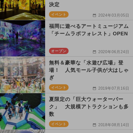
決定
イベント
2024年03月05日
福岡に遊べるアートミュージアム
「チームラボフォレスト」OPEN
オープン
2020年06月24日
無料＆豪華な「水遊び広場」登
場！ 人気モール子供が大はしゃ
ぎ
イベント
2019年07月16日
夏限定の「巨大ウォーターパー
ク」 大規模アトラクションも多
数
イベント
2018年08月14日