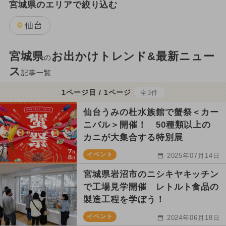
宮城県のエリアで絞り込む
仙台
宮城県
お出かけトレンド&最新ニュー
の
ス
記事一覧
1ページ目 / 1ページ
全3件
仙台うみの杜水族館で蟹祭＜カー
ニバル＞開催！ 50種類以上の
カニが大集合する特別展
イベント
2025年07月14日
宮城県岩沼市のニシキヤキッチン
で工場見学開催 レトルト食品の
製造工程を学ぼう！
イベント
2024年06月18日