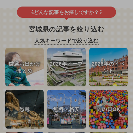
どんな記事をお探しですか？
宮城県の記事を絞り込む
人気キーワードで絞り込む
厳選お出かけ
2026年オープ
2026年のイベ
まとめ
ン
ント
恐竜
無料・格安
雨の日OK