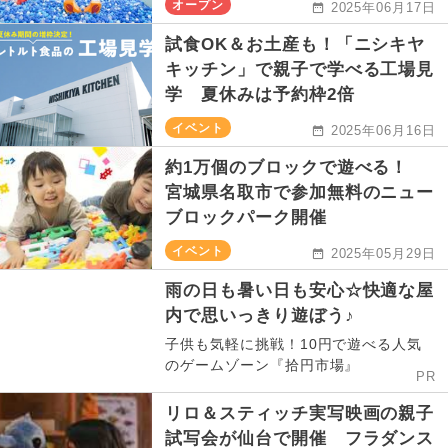
オープン
2025年06月17日
試食OK＆お土産も！「ニシキヤ
キッチン」で親子で学べる工場見
学 夏休みは予約枠2倍
イベント
2025年06月16日
約1万個のブロックで遊べる！
宮城県名取市で参加無料のニュー
ブロックパーク開催
イベント
2025年05月29日
雨の日も暑い日も安心☆快適な屋
内で思いっきり遊ぼう♪
子供も気軽に挑戦！10円で遊べる人気
のゲームゾーン『拾円市場』
PR
リロ＆スティッチ実写映画の親子
試写会が仙台で開催 フラダンス