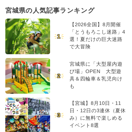
宮城県の人気記事ランキング
【2026全国】8月開催
「とうもろこし迷路」4
1
選！夏だけの巨大迷路
で大冒険
宮城県に「大型屋内遊
び場」OPEN 大型遊
2
具＆四輪車＆乳児向け
も
【宮城】8月10日・11
日・12日の3連休（夏休
3
み）に無料で楽しめる
イベント8選