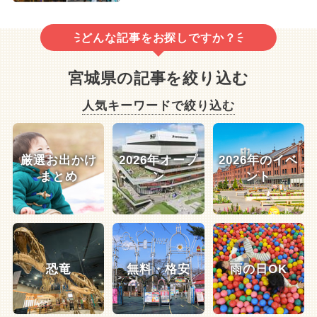
どんな記事をお探しですか？
宮城県の記事を絞り込む
人気キーワードで絞り込む
厳選お出かけ
2026年オープ
2026年のイベ
まとめ
ン
ント
恐竜
無料・格安
雨の日OK