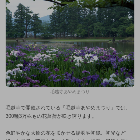
毛越寺あやめまつり
毛越寺で開催されている「毛越寺あやめまつり」では、
300種3万株もの花菖蒲が咲き誇ります。
色鮮やかな大輪の花を咲かせる揚羽や初鏡、初光など