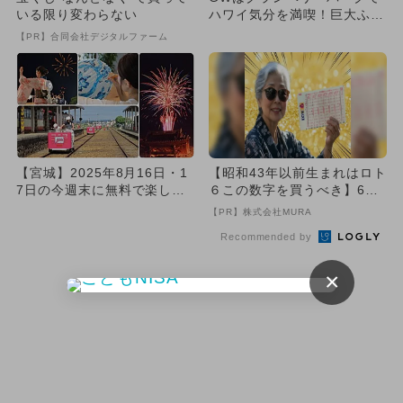
いる限り変わらない
ハワイ気分を満喫！巨大ふわ
ふわ遊具やパンまつりも同時
【PR】合同会社デジタルファーム
開...
【宮城】2025年8月16日・1
【昭和43年以前生まれはロト
7日の今週末に無料で楽しめ
６この数字を買うべき】6つ
るイベント7選
の数字が「完全一致」する
【PR】株式会社MURA
方...
Recommended by
×