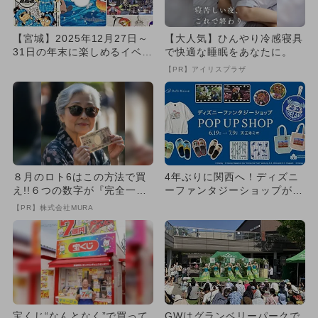
【宮城】2025年12月27日～
【大人気】ひんやり冷感寝具
31日の年末に楽しめるイベン
で快適な睡眠をあなたに。
ト9選 無料イベント...
【PR】アイリスプラザ
８月のロト6はこの方法で買
4年ぶりに関西へ！ディズニ
え!!６つの数字が『完全一
ーファンタジーショップが大
致』する方法
阪・天王寺ミオに期間限定O
【PR】株式会社MURA
P...
宝くじ“なんとなく”で買って
GWはグランベリーパークで