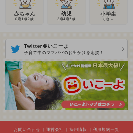
幼児
赤ちゃん
小学生
3歳4歳5歳
0歳1歳2歳
6歳〜
Twitter＠いこーよ
子育て中のママパパのお出かけを応援！
お問い合わせ
運営会社
採用情報
利用規約一覧