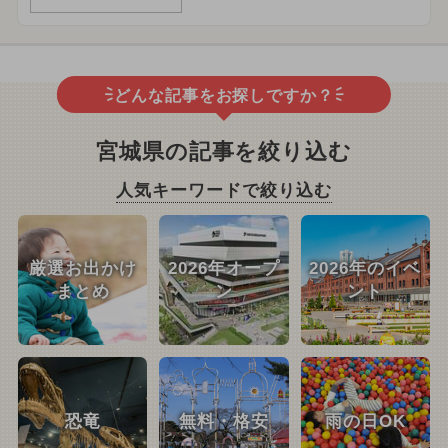
どんな記事をお探しですか？
宮城県の記事を絞り込む
人気キーワードで絞り込む
厳選お出かけ
2026年オープ
2026年のイベ
まとめ
ン
ント
恐竜
無料・格安
雨の日OK