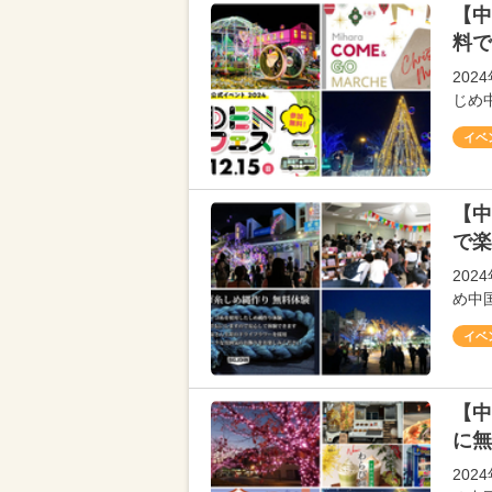
【中
料で
202
じめ
イベ
【中
で楽
20
め中
イベ
【中
に無
20