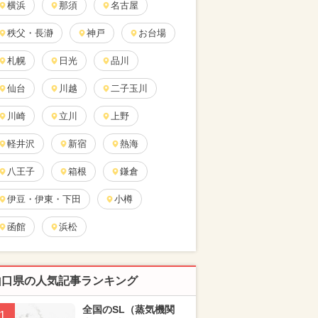
横浜
那須
名古屋
秩父・長瀞
神戸
お台場
札幌
日光
品川
仙台
川越
二子玉川
川崎
立川
上野
軽井沢
新宿
熱海
八王子
箱根
鎌倉
伊豆・伊東・下田
小樽
函館
浜松
山口県の人気記事ランキング
全国のSL（蒸気機関
1