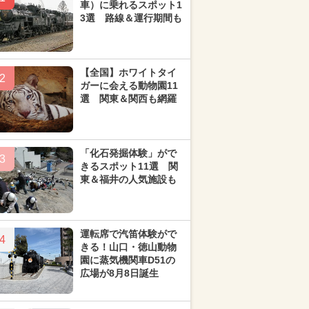
車）に乗れるスポット1
3選 路線＆運行期間も
【全国】ホワイトタイ
2
ガーに会える動物園11
選 関東＆関西も網羅
「化石発掘体験」がで
3
きるスポット11選 関
東＆福井の人気施設も
運転席で汽笛体験がで
4
きる！山口・徳山動物
園に蒸気機関車D51の
広場が8月8日誕生