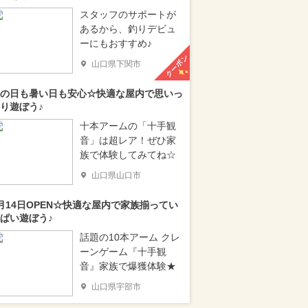
スタッフのサポートが
あるから、釣りデビュ
ーにもおすすめ♪
クーポン
山口県下関市
の日も暑い日も安心☆快適な屋内で思いっ
り遊ぼう♪
十本アームの「十手観
音」は超レア！ぜひ家
族で体験してみてね☆
山口県山口市
月14日OPEN☆快適な屋内で家族揃ってい
ぱい遊ぼう♪
話題の10本アーム クレ
ーンゲーム『十手観
音』家族で爆獲体験★
山口県宇部市