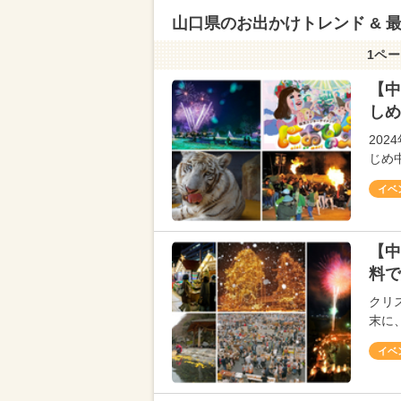
山口県のお出かけトレンド & 
1ペー
【中
しめ
202
じめ
イベ
【中
料で
クリス
末に
イベ