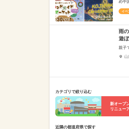
め中
イベ
雨の
遊ぼ
親子
山
カテゴリで絞り込む
新オープ
リニュー
近隣の都道府県で探す