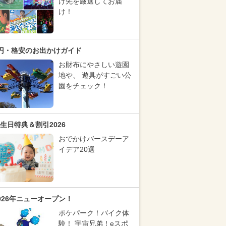
け先を厳選してお届
け！
円・格安のお出かけガイド
お財布にやさしい遊園
地や、 遊具がすごい公
園をチェック！
生日特典＆割引2026
おでかけバースデーア
イデア20選
026年ニューオープン！
ポケパーク！バイク体
験！ 宇宙兄弟！eスポ