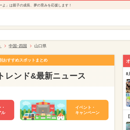
ーよ」は親子の成長、夢の育みを応援します！
ト
中国･四国
山口県
別おすすめスポットまとめ
トレンド&最新ニュース
8
ン・
イベント・
アル
キャンペーン
【