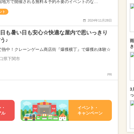
国地方で開催される無料＆予約不要のイベントのな…
ント
2024年11月28日
日も暑い日も安心☆快適な屋内で思いっきり
う♪
雨
き
で熱中！クレーンゲーム商店街『爆獲横丁』で爆獲れ体験☆
口県下関市
PR
3
っ
ン・
イベント・
アル
キャンペーン