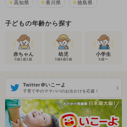
高知県
香川県
徳島県
子どもの年齢から探す
幼児
赤ちゃん
小学生
3歳4歳5歳
0歳1歳2歳
6歳〜
Twitter＠いこーよ
子育て中のママパパのお出かけを応援！