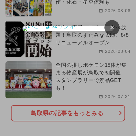
作・化石・星空体験も
2026-08-06
×
焼肉・寿司・スイーツ食べ放
題！鳥取のすたみな太郎、8/8
リニューアルオープン
2026-08-04
全国の推しポケモン15体が集
まる物産展が鳥取で初開催
スタンプラリーで景品GET
も！
2026-07-31
鳥取県の記事をもっとみる