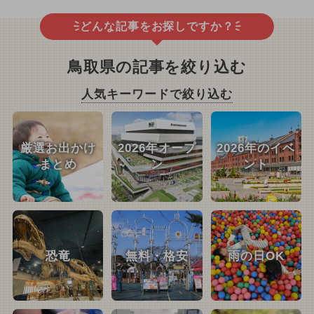
どんな記事をお探しですか？
鳥取県の記事を絞り込む
人気キーワードで絞り込む
厳選お出かけ
2026年オープ
2026年のイベ
まとめ
ン
ント
恐竜
無料・格安
雨の日OK