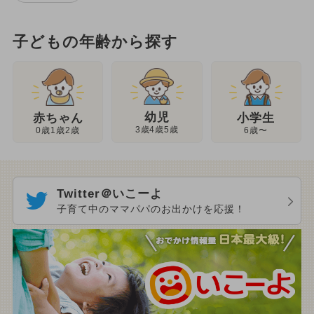
子どもの年齢から探す
幼児
赤ちゃん
小学生
3歳4歳5歳
0歳1歳2歳
6歳〜
Twitter＠いこーよ
子育て中のママパパのお出かけを応援！