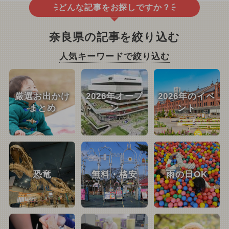
どんな記事をお探しですか？
奈良県の記事を絞り込む
人気キーワードで絞り込む
厳選お出かけ
2026年オープ
2026年のイベ
まとめ
ン
ント
恐竜
無料・格安
雨の日OK