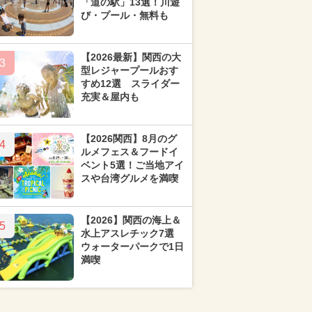
「道の駅」13選！川遊
び・プール・無料も
【2026最新】関西の大
3
型レジャープールおす
すめ12選 スライダー
充実＆屋内も
【2026関西】8月のグ
4
ルメフェス＆フードイ
ベント5選！ご当地アイ
スや台湾グルメを満喫
【2026】関西の海上＆
5
水上アスレチック7選
ウォーターパークで1日
満喫