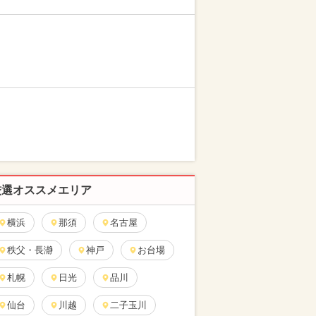
厳選オススメエリア
横浜
那須
名古屋
秩父・長瀞
神戸
お台場
札幌
日光
品川
仙台
川越
二子玉川