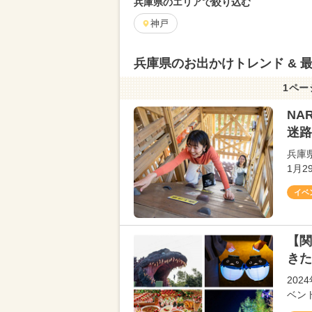
兵庫県のエリアで絞り込む
神戸
兵庫県のお出かけトレンド & 
1ペー
NA
迷路
兵庫
1月
イベ
【関
きた
20
ベン