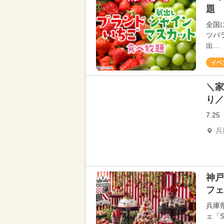
題 
全国
ツパ
出…
イベ
＼家
り／
7.
兵
神戸
フェ
兵庫
ェ「S