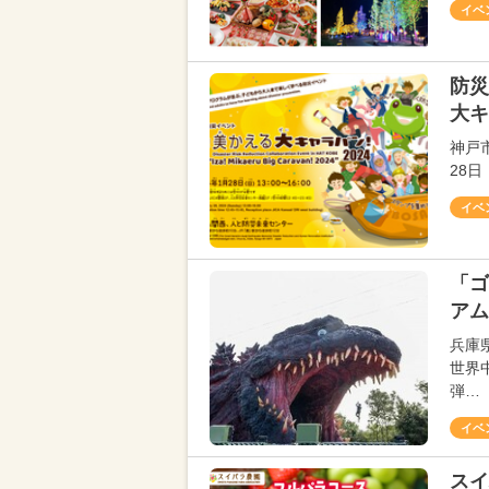
イベ
防災
大キ
神戸
28
イベ
「ゴ
アム
兵庫
世界
弾…
イベ
スイ