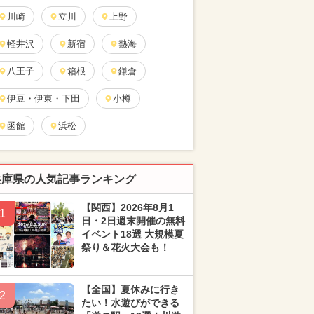
川崎
立川
上野
軽井沢
新宿
熱海
八王子
箱根
鎌倉
伊豆・伊東・下田
小樽
函館
浜松
兵庫県の人気記事ランキング
【関西】2026年8月1
1
日・2日週末開催の無料
イベント18選 大規模夏
祭り＆花火大会も！
【全国】夏休みに行き
2
たい！水遊びができる