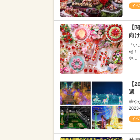
イベ
【関
向け
「い
報！
や…
【2
選 
華や
20
イベ