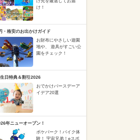
け先を厳選してお届
け！
円・格安のお出かけガイド
お財布にやさしい遊園
地や、 遊具がすごい公
園をチェック！
生日特典＆割引2026
おでかけバースデーア
イデア20選
026年ニューオープン！
ポケパーク！バイク体
験！ 宇宙兄弟！eスポ