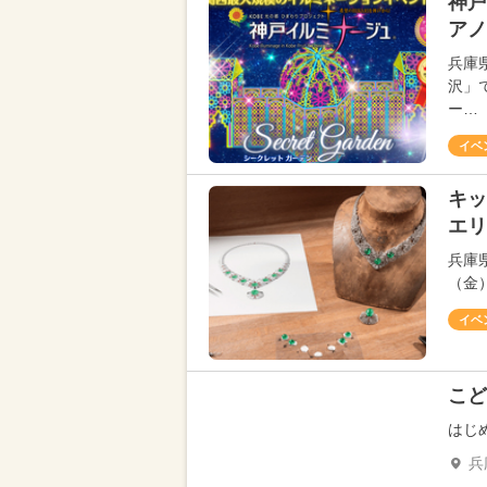
神戸
アノ
兵庫
沢」
ー…
イベ
キッ
エリ
兵庫
（金
イベ
こど
はじ
兵