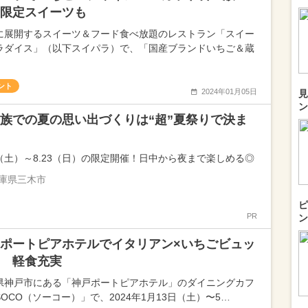
限定スイーツも
に展開するスイーツ＆フード食べ放題のレストラン「スイー
ラダイス」（以下スイパラ）で、「国産ブランドいちご＆蔵
ント
2024年01月05日
見
ン
族での夏の思い出づくりは“超”夏祭りで決ま
25（土）～8.23（日）の限定開催！日中から夜まで楽しめる◎
庫県三木市
ピ
PR
ン
ポートピアホテルでイタリアン×いちごビュッ
 軽食充実
県神戸市にある「神戸ポートピアホテル」のダイニングカフ
OCO（ソーコー）」で、2024年1月13日（土）〜5…