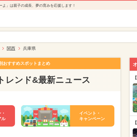
ーよ」は親子の成長、夢の育みを応援します！
関西
兵庫県
別おすすめスポットまとめ
トレンド&最新ニュース
【
ン・
イベント・
アル
キャンペーン
【