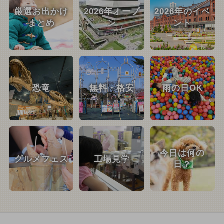
厳選お出かけ
2026年オープ
2026年のイベ
まとめ
ン
ント
恐竜
無料・格安
雨の日OK
今日は何の
グルメフェス
工場見学
日？