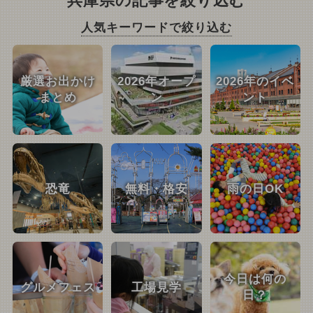
兵庫県の記事を絞り込む
人気キーワードで絞り込む
厳選お出かけ
2026年オープ
2026年のイベ
まとめ
ン
ント
恐竜
無料・格安
雨の日OK
今日は何の
グルメフェス
工場見学
日？