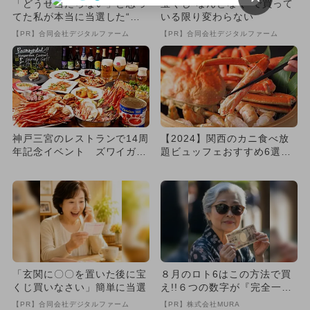
「どうせ当たらない」と思っ
宝くじ“なんとなく”で買って
てた私が本当に当選した“買
いる限り変わらない
い方”がこれ
【PR】合同会社デジタルファーム
【PR】合同会社デジタルファーム
神戸三宮のレストランで14周
【2024】関西のカニ食べ放
年記念イベント ズワイガニ
題ビュッフェおすすめ6選
食べ放題など全30品が楽し...
本ズワイガニや子供無料も
「玄関に〇〇を置いた後に宝
８月のロト6はこの方法で買
くじ買いなさい」簡単に当選
え!!６つの数字が『完全一
致』する方法
【PR】合同会社デジタルファーム
【PR】株式会社MURA