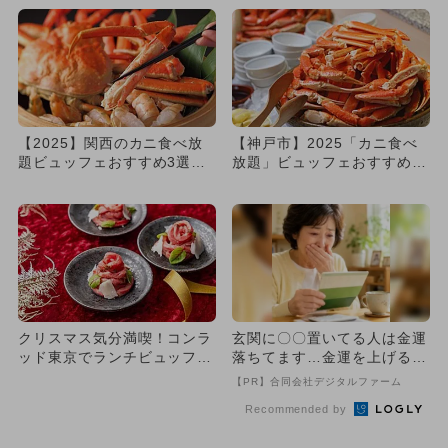
【2025】関西のカニ食べ放
【神戸市】2025「カニ食べ
題ビュッフェおすすめ3選
放題」ビュッフェおすすめ3
ズワイガニや未就学児無料も
選
クリスマス気分満喫！コンラ
玄関に〇〇置いてる人は金運
ッド東京でランチビュッフェ
落ちてます…金運を上げる方
開催 ズワイガニ食べ放題も
法とは
【PR】合同会社デジタルファーム
Recommended by