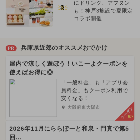
にドリンク、アフヌン
3
も！神戸3施設で夏限定
コラボ開催
兵庫県近郊のオススメおでかけ
PR
屋内で涼しく遊ぼう！いこーよクーポンを
使えばお得に◎
「一般料金」も「アプリ会
員料金」もクーポン利用で
安くなる！
大阪府東大阪市
クーポン
2026年11月にららぽーと和泉・門真で第5
回...