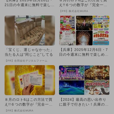
21日の今週末に無料で楽しめ
え!!６つの数字が『完全一
るイベント15選
致』する方法
【PR】株式会社MURA
「宝くじ、運じゃなかった」
【兵庫】2025年12月6日・7
当たる人は“同じこと”してる
日の今週末に無料で楽しめる
イベント7選
【PR】合同会社デジタルファーム
８月のロト6はこの方法で買
【2024】最高の思い出作り
え!!６つの数字が『完全一
に親子で行きたい！兵庫のお
致』する方法
すすめクリスマスイベント
【PR】株式会社MURA
9...