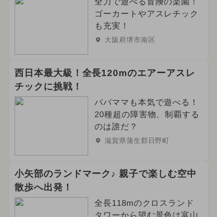
全力で遊べる冒険の楽園！
ゴーカートやアスレチック
も充実！
大阪府堺市南区
西日本最大級！全長120mのエアーアスレ
チックに挑戦！
パパママも本気で遊べる！
20種超の障害物、制覇する
のは誰だ？
滋賀県蒲生郡日野町
小矢部のランドマーク♪ 親子で楽しむ空中
散歩へ出発！
全長118mのクロスランド
タワーから望む景色は富山