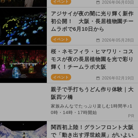
イベント
2026年06月03日
アジサイが夜の闇に光り輝く新作
初公開！ 大阪・長居植物園チー
ムラボで6月10日から
イベント
2026年05月28日
桜・ネモフィラ・ヒマワリ・コス
モスが夜の長居植物園を光で彩り
輝く！チームラボ大阪
イベント
2026年02月19日
親子で手打ちうどん作り体験｜大
阪四ツ橋
家族みんなでたっぷり楽しむ1時間半♪1
0時・14時・17時開始
PR
関西初上陸！グランフロント大阪
で「動き出す浮世絵展」がいよい