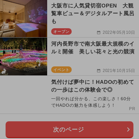
大阪市に人気貸切宿OPEN 大観
覧車ビュー＆デジタルアート風呂
も
オープン
2022年05月10日
河内長野市で南大阪最大規模のイ
ルミ開催 美しい花々と光の競演
イベント
2021年10月15日
気付けば夢中に！HADOの初めて
の一歩はこの体験会で◎
一回やれば分かる、この楽しさ！60分
でHADOの魅力を体感しよう！
PR
次のページ