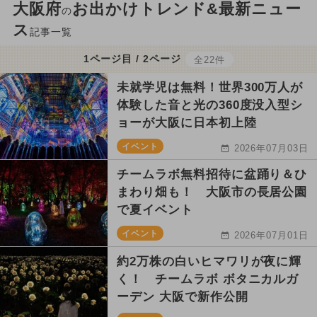
大阪府
お出かけトレンド&最新ニュー
の
ス
記事一覧
1ページ目 / 2ページ
全22件
未就学児は無料！世界300万人が
体験した音と光の360度没入型シ
ョーが大阪に日本初上陸
イベント
2026年07月03日
チームラボ無料招待に盆踊り＆ひ
まわり畑も！ 大阪市の長居公園
で夏イベント
イベント
2026年07月01日
約2万株の白いヒマワリが夜に輝
く！ チームラボ ボタニカルガ
ーデン 大阪で新作公開