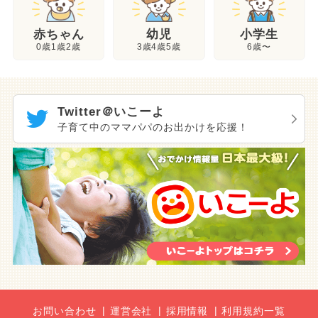
幼児
赤ちゃん
小学生
3歳4歳5歳
0歳1歳2歳
6歳〜
Twitter＠いこーよ
子育て中のママパパのお出かけを応援！
お問い合わせ
運営会社
採用情報
利用規約一覧