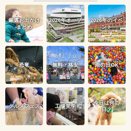
厳選お出かけ
2026年オープ
2026年のイベ
まとめ
ン
ント
恐竜
無料・格安
雨の日OK
今日は何の
グルメフェス
工場見学
日？