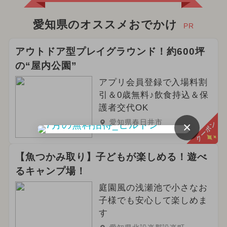
愛知県のオススメおでかけ
PR
アウトドア型プレイグラウンド！約600坪
の“屋内公園”
アプリ会員登録で入場料割
引＆0歳無料♪飲食持込＆保
護者交代OK
愛知県春日井市
×
クーポン
【魚つかみ取り】子どもが楽しめる！遊べ
るキャンプ場！
庭園風の浅瀬池で小さなお
子様でも安心して楽しめま
す