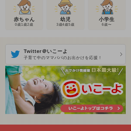
幼児
赤ちゃん
小学生
3歳4歳5歳
0歳1歳2歳
6歳〜
Twitter＠いこーよ
子育て中のママパパのお出かけを応援！