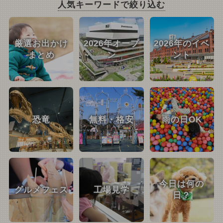
人気キーワードで絞り込む
厳選お出かけ
2026年オープ
2026年のイベ
まとめ
ン
ント
恐竜
無料・格安
雨の日OK
今日は何の
グルメフェス
工場見学
日？