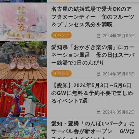
名古屋の結婚式場で愛犬OKのア
フタヌーンティー 旬のフルーツ
＆プリンセス気分を満喫
イベント
2024年05月09日
愛知県「おかざき楽の湯」にカー
ネーション風呂 母の日はスーパ
ー銭湯で1日のんびり
イベント
2024年05月08日
【愛知】2024年5月3日～5月6日
のGWに無料＆予約不要で楽しめ
るイベント7選
2024年05月02日
愛知・豊橋「のんほいパーク」に
サーバル舎が新オープン GWは