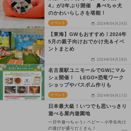
4」が2年ぶり開催 鼻ぺちゃ犬
のかわいらしさを堪能！
イベント
2024年04月24日
【東海】GWもおすすめ！2024年
5月の親子向けおでかけ先＆イベ
ントまとめ
2024年04月19日
名古屋駅ユニモールでGWにマル
シェ開催！ LEGO×恐竜ワーク
ショップやバスボム作りも
イベント
2024年04月17日
日本最大級！いつでも思いっきり
遊べる屋内遊園地
一日中遊べちゃう♪ ベビー～小学生向け
の遊びが盛りだくさん！