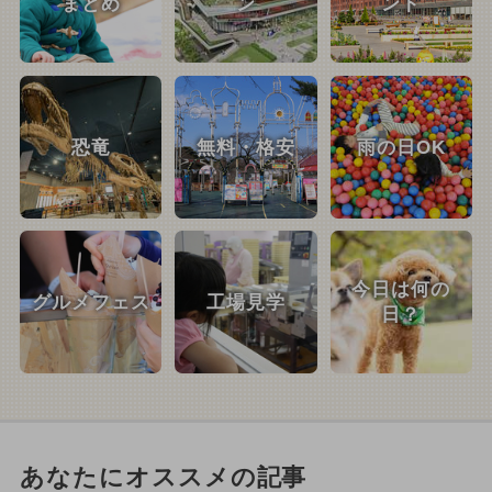
まとめ
ン
ント
恐竜
無料・格安
雨の日OK
今日は何の
グルメフェス
工場見学
日？
あなたにオススメの記事