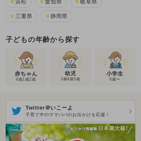
浜松
愛知県
岐阜県
三重県
静岡県
子どもの年齢から探す
幼児
赤ちゃん
小学生
3歳4歳5歳
0歳1歳2歳
6歳〜
Twitter＠いこーよ
子育て中のママパパのお出かけを応援！