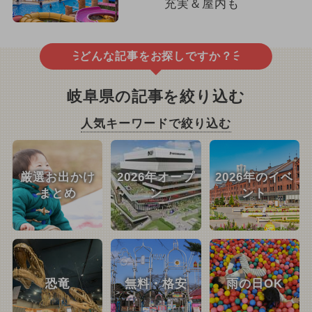
充実＆屋内も
どんな記事をお探しですか？
岐阜県の記事を絞り込む
人気キーワードで絞り込む
厳選お出かけ
2026年オープ
2026年のイベ
まとめ
ン
ント
恐竜
無料・格安
雨の日OK