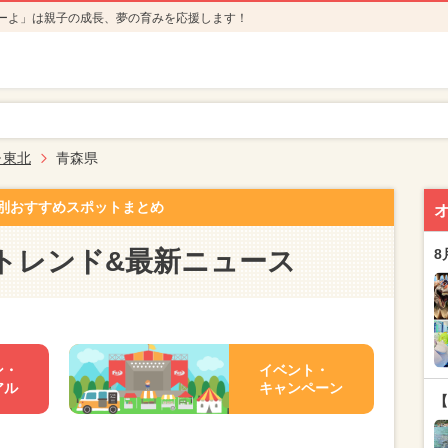
ーよ」は親子の成長、夢の育みを応援します！
･東北
青森県
別おすすめスポットまとめ
トレンド&最新ニュース
8
ン・
イベント・
アル
キャンペーン
【