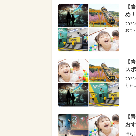
【青
め！
20
おで
【青
スポ
20
りた
【青
おす
待ち