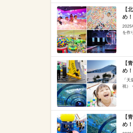
【北
め！
20
を作
【青
め！
「天
祝）
【青
め！