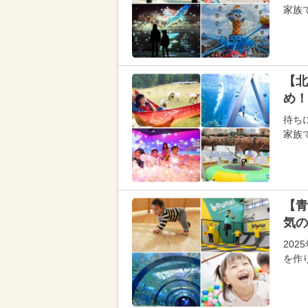
家族
【北
め！
待ち
家族
【青
気の
20
を作