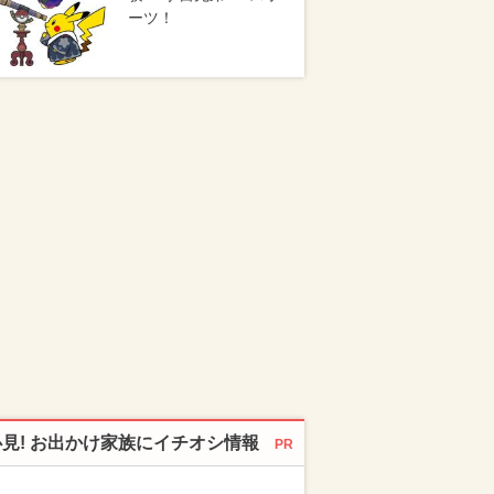
ーツ！
必見! お出かけ家族にイチオシ情報
PR