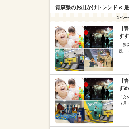
青森県のお出かけトレンド & 
1ペー
【青
すす
「勤
祝）
【青
すめ
「文
（月