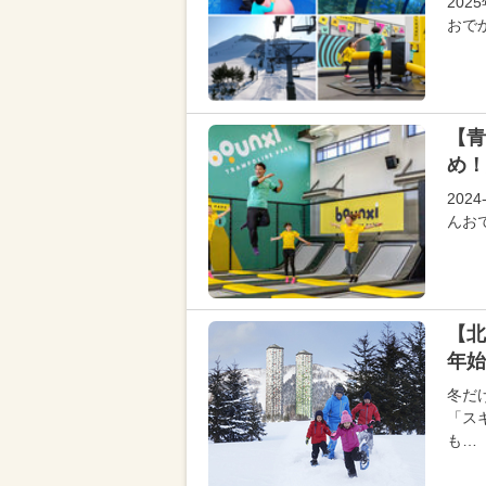
20
おで
【青
め！
20
んお
【北
年始
冬だ
「ス
も…