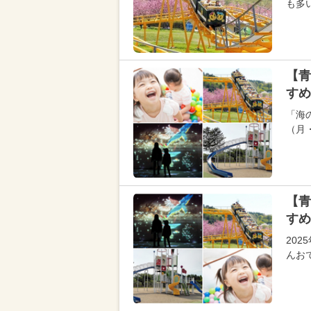
も多
【青
すめ
「海の
（月
【青
すめ
20
んお