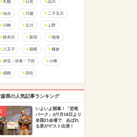
札幌
日光
品川
仙台
川越
二子玉川
川崎
立川
上野
軽井沢
新宿
熱海
八王子
箱根
鎌倉
伊豆・伊東・下田
小樽
函館
浜松
青森県の人気記事ランキング
いよいよ開幕！「恐竜
1
パーク」が7月18日より
全国21会場で あばれ
る君がゲスト出演！