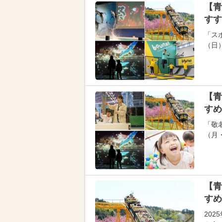
【青
すす
「スポ
（日
【青
すめ
「敬
（月
【青
すめ
20