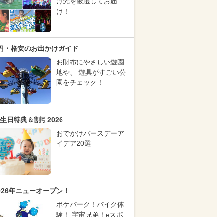
け先を厳選してお届
け！
円・格安のお出かけガイド
お財布にやさしい遊園
地や、 遊具がすごい公
園をチェック！
生日特典＆割引2026
おでかけバースデーア
イデア20選
026年ニューオープン！
ポケパーク！バイク体
験！ 宇宙兄弟！eスポ