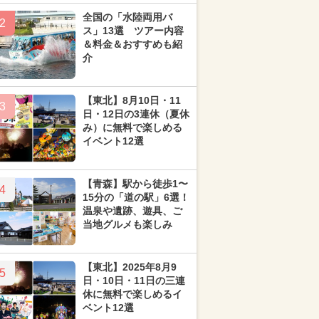
全国の「水陸両用バ
2
ス」13選 ツアー内容
＆料金＆おすすめも紹
介
【東北】8月10日・11
3
日・12日の3連休（夏休
み）に無料で楽しめる
イベント12選
【青森】駅から徒歩1〜
4
15分の「道の駅」6選！
温泉や遺跡、遊具、ご
当地グルメも楽しみ
【東北】2025年8月9
5
日・10日・11日の三連
休に無料で楽しめるイ
ベント12選