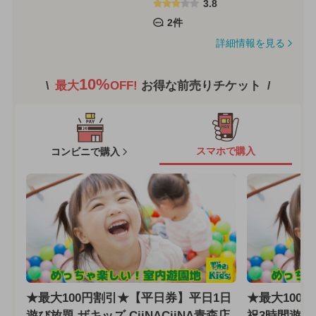
3.8
2件
詳細情報を見る
10%
最大
OFF!
お得な前売りチケット
スマホで購入
コンビニで購入
★最大100円割引★【平日券】平日1日
★最大100
遊び放題 ザキッズ CiiNACiiNA青森店
祝3時間遊び放