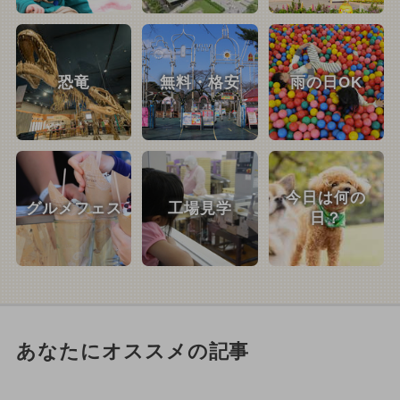
恐竜
無料・格安
雨の日OK
今日は何の
グルメフェス
工場見学
日？
あなたにオススメの記事