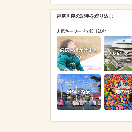
神奈川県の記事を絞り込む
人気キーワードで絞り込む
厳選お出かけまと
2026年オ
め
無料・格安
雨の日