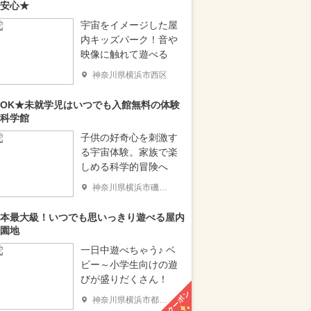
安心★
宇宙をイメージした屋
内キッズパーク！音や
映像に触れて遊べる
神奈川県横浜市西区
OK★未就学児はいつでも入館無料の体験
科学館
子供の好奇心を刺激す
る宇宙体験。家族で楽
しめる科学的冒険へ
神奈川県横浜市磯子区
本最大級！いつでも思いっきり遊べる屋内
園地
一日中遊べちゃう♪ ベ
ビー～小学生向けの遊
びが盛りだくさん！
クーポン
神奈川県横浜市都筑区