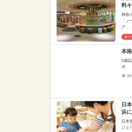
料キ
神奈
「ノ
ア…
オー
本格
3歳
ポ
神
日本
浜
日本初
ジェ