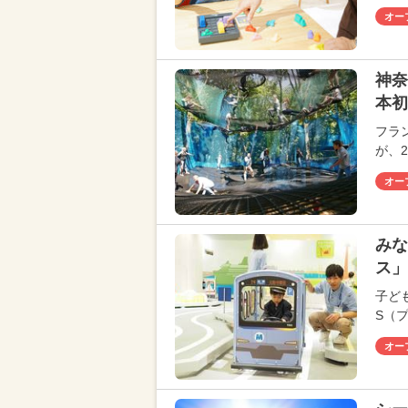
オー
神奈
本初
フラ
が、
オー
みな
ス」
子ど
S（
オー