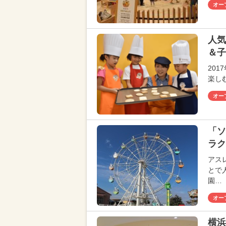
オー
人気
＆子
20
楽し
オー
「ソ
ラク
アス
とで
園…
オー
横浜