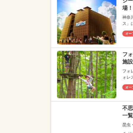
シー
場！
神奈
ス」
オー
フォ
施
フォ
ォレ
オー
不思
一覧
昆虫