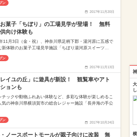
プン
2017年11月20日
お菓子「ちぼり」の工場見学が登場！ 無料
供向け体験も
17年11月3日（金・祝）、神奈川県足柄下郡・湯河原に五感で
む新体験のお菓子工場見学施設「ちぼり湯河原スイーツ…
プン
2017年11月13日
レイユの丘」に遊具が新設！ 観覧車やアト
大
ションも
し
レチックや動物ふれあい体験など、多彩な体験が楽しめるこ
人気の神奈川県横須賀市の総合レジャー施設「長井海の手公
プン
2017年10月24日
横
・ノースポートモールが親子向けに改装 無