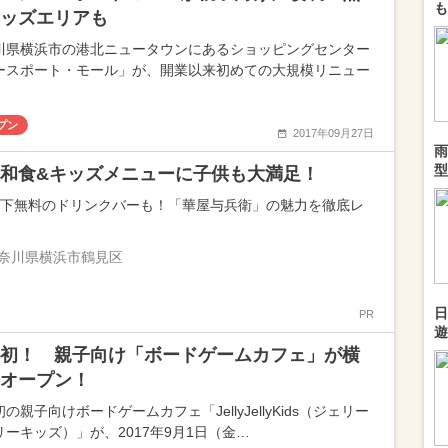
も
ッズエリアも
川県横浜市の港北ニュータウンにあるショッピングセンター
ースポート・モール」が、開業以来初めての大規模リニュー
プン
2017年09月27日
雨
型
和食&キッズメニューに子供も大満足！
以下無料のドリンクバーも！「華屋与兵衛」の魅力を徹底レ
奈川県横浜市鶴見区
日
PR
遊
初！ 親子向け「ボードゲームカフェ」が横
にオープン！
の親子向けボードゲームカフェ「JellyJellyKids（ジェリー
リーキッズ）」が、2017年9月1日（金…