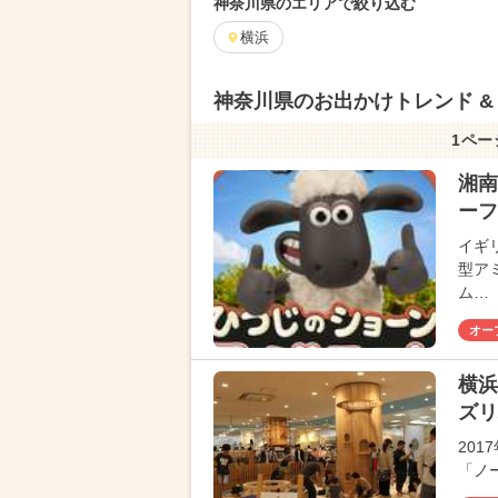
神奈川県のエリアで絞り込む
横浜
神奈川県のお出かけトレンド &
1ペー
湘南
ーフ
イギ
型ア
ム…
オー
横浜
ズリ
20
「ノ