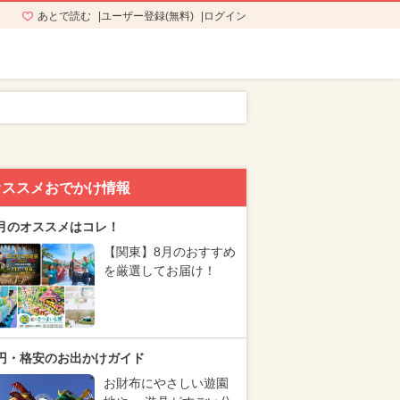
あとで読む
ユーザー登録(無料)
ログイン
オススメおでかけ情報
月のオススメはコレ！
【関東】8月のおすすめ
を厳選してお届け！
円・格安のお出かけガイド
お財布にやさしい遊園