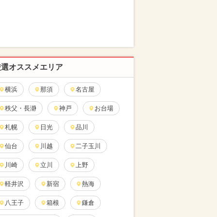
厳選オススメエリア
横浜
那須
名古屋
秩父・長瀞
神戸
お台場
札幌
日光
品川
仙台
川越
二子玉川
川崎
立川
上野
軽井沢
新宿
熱海
八王子
箱根
鎌倉