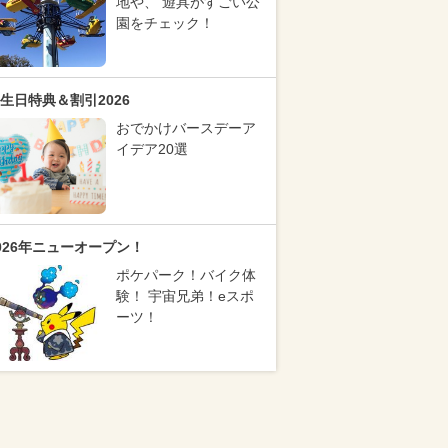
地や、 遊具がすごい公
園をチェック！
生日特典＆割引2026
おでかけバースデーア
イデア20選
026年ニューオープン！
ポケパーク！バイク体
験！ 宇宙兄弟！eスポ
ーツ！