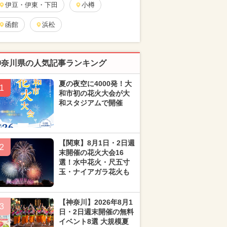
伊豆・伊東・下田
小樽
函館
浜松
神奈川県の人気記事ランキング
夏の夜空に4000発！大
1
和市初の花火大会が大
和スタジアムで開催
【関東】8月1日・2日週
2
末開催の花火大会16
選！水中花火・尺五寸
玉・ナイアガラ花火も
【神奈川】2026年8月1
3
日・2日週末開催の無料
イベント8選 大規模夏