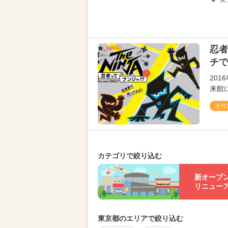
忍者
チで
20
来館に
イベ
カテゴリで絞り込む
新オープ
リニュー
東京都のエリアで絞り込む