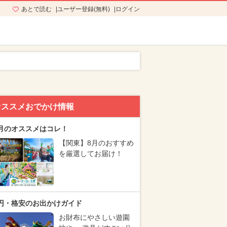
あとで読む
ユーザー登録(無料)
ログイン
オススメおでかけ情報
月のオススメはコレ！
【関東】8月のおすすめ
を厳選してお届け！
円・格安のお出かけガイド
お財布にやさしい遊園