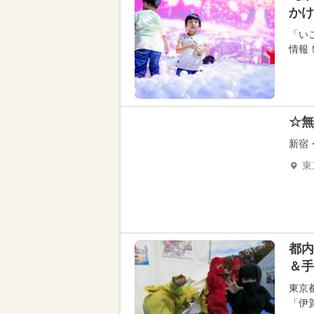
かけ
「い
情報
☆無
新宿
東
都内
＆手
東京
「伊賀