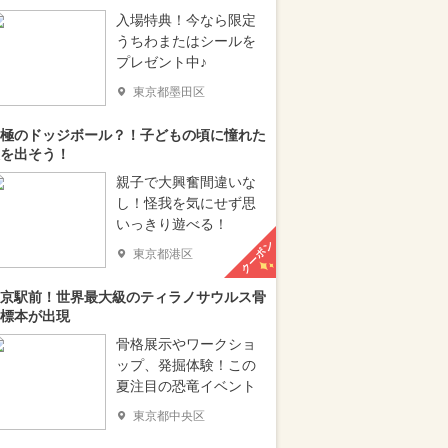
入場特典！今なら限定
うちわまたはシールを
プレゼント中♪
東京都墨田区
極のドッジボール？！子どもの頃に憧れた
を出そう！
親子で大興奮間違いな
し！怪我を気にせず思
いっきり遊べる！
クーポン
東京都港区
京駅前！世界最大級のティラノサウルス骨
標本が出現
骨格展示やワークショ
ップ、発掘体験！この
夏注目の恐竜イベント
東京都中央区