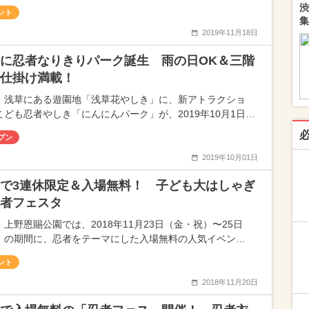
渋
ント
集
2019年11月18日
に忍者なりきりパーク誕生 雨の日OK＆三階
仕掛け満載！
・浅草にある遊園地「浅草花やしき」に、新アトラクショ
こども忍者やしき「にんにんパーク」が、2019年10月1日…
プン
2019年10月01日
で3連休限定＆入場無料！ 子ども大はしゃぎ
者フェスタ
・上野恩賜公園では、2018年11月23日（金・祝）〜25日
）の期間に、忍者をテーマにした入場無料の人気イベン…
ント
2018年11月20日