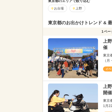
東京都のエリアで絞り込む
お台場
上野
東京都のお出かけトレンド & 
1ペー
上野
催 
東京
（月・
イベ
上野
開催
東京
1月