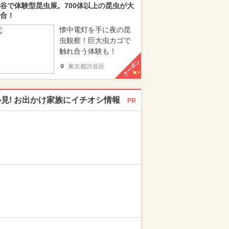
谷で体験型昆虫展。700体以上の昆虫が大
合！
懐中電灯を手に夜の昆
虫観察！巨大虫カゴで
触れ合う体験も！
クーポン
東京都渋谷区
必見! お出かけ家族にイチオシ情報
PR