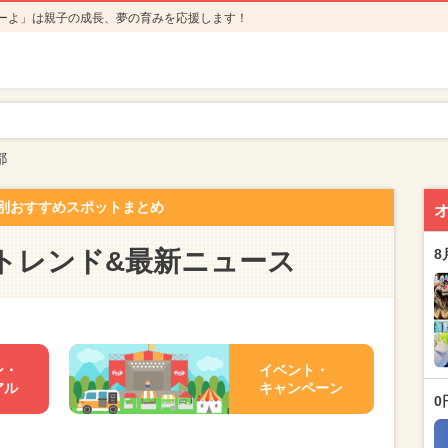
ーよ」は親子の成長、夢の育みを応援します！
都
別おすすめスポットまとめ
トレンド&最新ニュース
8
ン・
イベント・
アル
キャンペーン
0