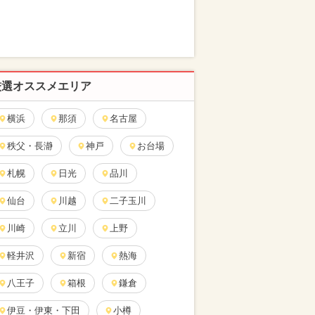
厳選オススメエリア
横浜
那須
名古屋
秩父・長瀞
神戸
お台場
札幌
日光
品川
仙台
川越
二子玉川
川崎
立川
上野
軽井沢
新宿
熱海
八王子
箱根
鎌倉
伊豆・伊東・下田
小樽