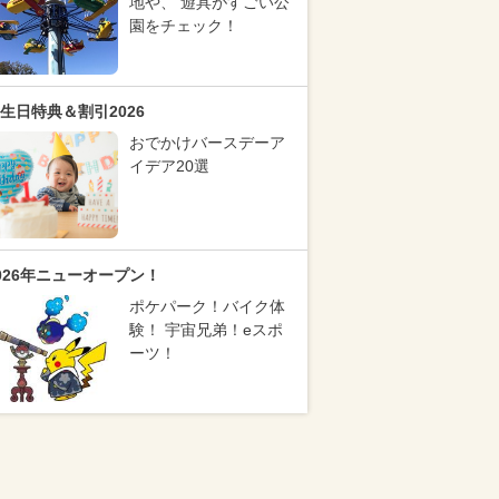
地や、 遊具がすごい公
園をチェック！
生日特典＆割引2026
おでかけバースデーア
イデア20選
026年ニューオープン！
ポケパーク！バイク体
験！ 宇宙兄弟！eスポ
ーツ！