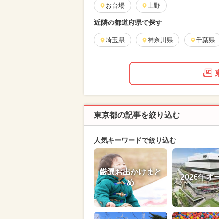
お台場
上野
近隣の都道府県で探す
埼玉県
神奈川県
千葉県
東京都の記事を絞り込む
人気キーワードで絞り込む
厳選お出かけまと
2026年オ
め