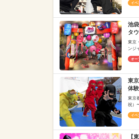
イベ
池袋
タウ
東京
ンジ
オー
東京
体験
東京
祝）
イベ
【東