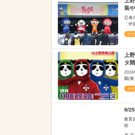
上野
装や
忍者
「伊賀
イベ
上野
タ開
201
園(東
イベ
8/
教育
術
東