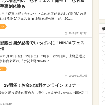
で入場無料の「忍者フェス」開催！ 忍者衣
手裏剣体験も
の里「伊賀上野」からたくさんの忍者が集結して開催される
上野NINJAフェスタ in 上野恩賜公園」が、201…
ント
2017年11月22日
恩賜公園が忍者でいっぱいに！NINJAフェス
催
6年11月18日(金)・19日(土)・20日(日)の3日間、上野恩賜公
京都台東区)で『伊賀上野NINJAフ…
ント
2016年11月17日
25・29開催！お金の無料オンラインセミナー
資金と老後資金の貯め方・増やし方＆子供のためのNISA活用
京都港区