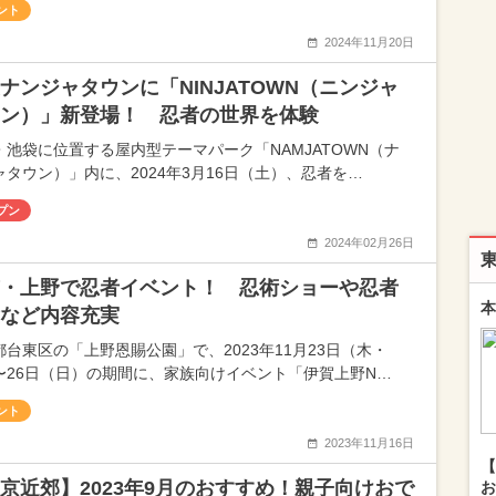
ント
2024年11月20日
ナンジャタウンに「NINJATOWN（ニンジャ
ン）」新登場！ 忍者の世界を体験
・池袋に位置する屋内型テーマパーク「NAMJATOWN（ナ
ャタウン）」内に、2024年3月16日（土）、忍者を…
プン
2024年02月26日
・上野で忍者イベント！ 忍術ショーや忍者
本
など内容充実
都台東区の「上野恩賜公園」で、2023年11月23日（木・
〜26日（日）の期間に、家族向けイベント「伊賀上野N…
ント
2023年11月16日
【
京近郊】2023年9月のおすすめ！親子向けおで
お