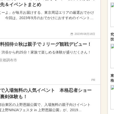
先＆イベントまとめ
こーよ」が毎月お届けする、東京周辺エリアの厳選おでかけ
！ 今回は、2023年9月のおでかけにおすすめのイベント…
2023年08月18日
究
技
料招待☆秋は親子でＪリーグ観戦デビュー！
・渋谷から約25分！家族で楽しめる体験が盛りだくさん！
京都調布市
東
PR
格
で入場無料の人気イベント 本格忍者ショー
裏剣体験も！
都台東区の上野恩賜公園で、入場無料の親子向けイベント
上野NINJAフェスタ in 上野恩賜公園」が、2019…