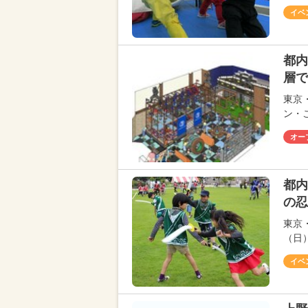
イベ
都内
層で
東京
ン・
オー
都内
の忍
東京
（日
イベ